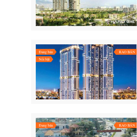
Đang bán
RAO BÁN
Nổi bật
Đang bán
RAO BÁN