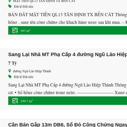
MẶT TIỀN QL13 TÂN ĐỊNH TX BẾN CÁT
Đất lẻ
Đất nền
BÁN ĐẤT MẶT TIỀN QL13 TÂN ĐỊNH TX BẾN CÁT Thông tin mô t
hồng , sang tên công chứng cho khách hàng ngay sau khi mua. – Kh
dễ dàng di chuyển […]
2
397 m
Sang Lại Nhà MT Phạ Cấp 4 đường Ngũ Lảo Hiệ
7 Tỷ
đường Ngũ Lảo Hiệp Thành
Đất lẻ
Đất nền
Sang Lại Nhà MT Phạ Cấp 4 đường Ngũ Lảo Hiệp Thành Thông tin 
cư. • Sổ hồng công chứng trong ngày. ———————— Xung quan
đầy đủ tiện ích: Chợ, siêu thị bách hóa […]
2
199.7 m
Cần Bán Gắp 13m DB6, Sổ Đỏ Công Chứng Nga