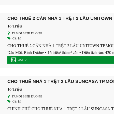
CHO THUÊ 2 CĂN NHÀ 1 TRỆT 2 LẦU UNITOWN
16 Triệu
TP.MỚI BÌNH DƯƠNG
Căn hộ
CHO THUÊ 2 CĂN NHÀ 1 TRỆT 2 LẦU UNITOWN TP.MỚI BÌ
Dầu Một, Bình Dương • 16 triệu/ tháng/ căn • Diện tích sàn: 420 m
Nhà 1 trệt 2 lầu 1 sân thượng, • […]
2
420 m
CHO THUÊ NHÀ 1 TRỆT 2 LẦU SUNCASA TP.MỚ
16 Triệu
TP.MỚI BÌNH DƯƠNG
Căn hộ
CHÍNH CHỦ CHO THUÊ NHÀ 1 TRỆT 2 LẦU SUNCASA TP.