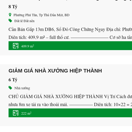
8 Tỷ
Phường Phú Tân, Tp Thủ Dầu Một, BD
Đất lẻ
Đất nền
Cần Bán Gắp 13m DB6, Sổ Đỏ Công Chứng Ngay Địa chỉ: Phường
Diện tích: 409,9 m² – full thổ cư. ———————— Cơ sở hạ tầng
). Tiện ích đẳng cấp tiêu chuẩn Quốc tế: […]
2
409.9 m
GIẢM GIÁ NHÀ XƯỞNG HIỆP THÀNH
6 Tỷ
Nhà xưởng
CHỦ GIẢM GIÁ NHÀ XƯỞNG HIỆP THÀNH Vị Trí Cách đường 
nhựa 8m xe tải ra vào thoải mái. ————— Diện tích: 10×22 = 2
Chứng sang tên. Giá 6 tỷ Lh 0707.28.38.38 gặp Mr.Trung xem 
2
222 m