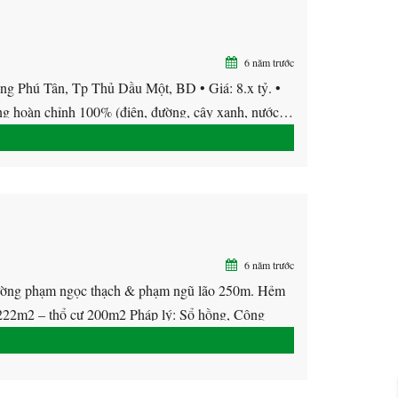
6 năm trước
 Phú Tân, Tp Thủ Dầu Một, BD • Giá: 8.x tỷ. •
 hoàn chỉnh 100% (điện, đường, cây xanh, nước…
6 năm trước
phạm ngọc thạch & phạm ngũ lão 250m. Hẻm
22m2 – thổ cư 200m2 Pháp lý: Sổ hồng, Công
xưởng.Xua […]