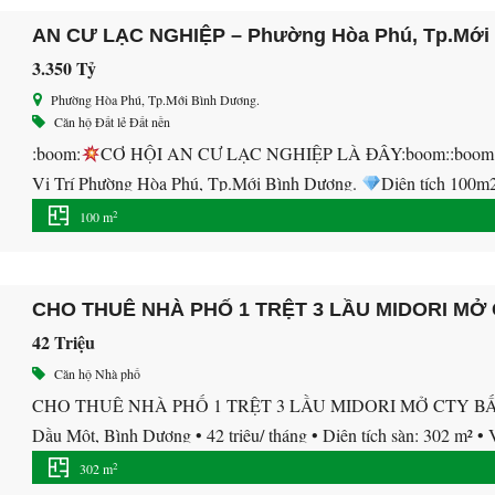
AN CƯ LẠC NGHIỆP – Phường Hòa Phú, Tp.Mới
3.350 Tỷ
Phường Hòa Phú, Tp.Mới Bình Dương.
Căn hộ
Đất lẻ
Đất nền
:boom:
CƠ HỘI AN CƯ LẠC NGHIỆP LÀ ĐÂY:boom::boom: :st
Vị Trí Phường Hòa Phú, Tp.Mới Bình Dương.
Diện tích 100m
094.119.3233 để chọn vị trí đẹp nhất. —————————– :star2
2
100 m
hoàn chỉnh đã có dân cư xây nhà, điện […]
CHO THUÊ NHÀ PHỐ 1 TRỆT 3 LẦU MIDORI MỞ
42 Triệu
Căn hộ
Nhà phố
CHO THUÊ NHÀ PHỐ 1 TRỆT 3 LẦU MIDORI MỞ CTY BẤT Đ
Dầu Một, Bình Dương • 42 triệu/ tháng • Diện tích sàn: 302 m² • V
trệt 3 lầu • Khu vực đông […]
2
302 m