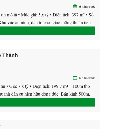
6 năm trước
ả • Mức giá: 5,x tỷ • Diện tích: 397 m² • Sổ
u vực an ninh, dân trí cao, giao thông thuận tiện
p Thành
6 năm trước
• Giá: 7,x tỷ • Diện tích: 199,7 m² – 100m thổ
h dân cư hiện hữu đông đúc. Bán kính 500m,
y