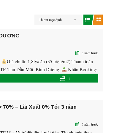
Thứ tự mặc định
 DƯƠNG
5 năm trước
G
Giá chỉ từ: 1,8tỷ/căn (35 triệu/m2) Thanh toán
tâm TP. Thủ Dầu Một, Bình Dương.
Nhận Booking:
1
ợ 70% – Lãi Xuất 0% Tới 3 năm
5 năm trước
DM + Vị trí đắt địa 4 mặt tiền. Thanh toán theo