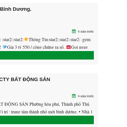
 Bình Dương.
6 năm trước
ar2::star2:
Thông Tin:star2::star2::star2: :gem:
2
Giá 3 tỷ 550 / công chứng ra sổ.
Gọi ngay
::star2:
Tiện Ích:star2::star2::star2:
Hạ tầng đã
 CTY BẤT ĐỘNG SẢN
6 năm trước
ỘNG SẢN Phường hòa phú, Thành phố Thủ
ị trí : trung tâm thành phố mới bình dương. • Nhà 1