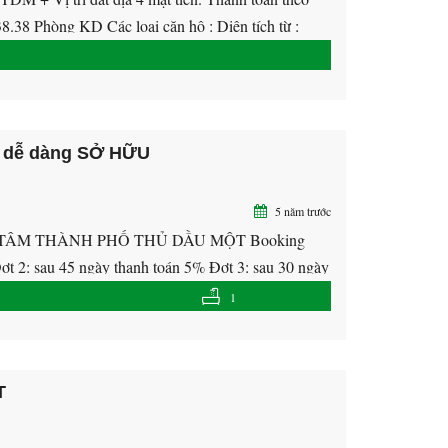
8.38 Phòng KD Các loại căn hộ : Diện tích từ :
 dễ dàng SỞ HỮU
5 năm trước
 TÂM THÀNH PHỐ THỦ DẦU MỘT Booking
Đợt 2: sau 45 ngày thanh toán 5% Đợt 3: sau 30 ngày
1
T