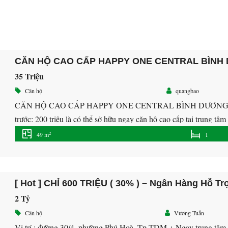
CĂN HỘ CAO CẤP HAPPY ONE CENTRAL BÌNH
35 Triệu
Căn hộ
quangbao
CĂN HỘ CAO CẤP HAPPY ONE CENTRAL BÌNH DƯƠN
trước: 200 triệu là có thể sở hữu ngay căn hộ cao cấp tại trung 
50 triệu/căn để ưu tiên chọn vị trí đẹp
Vị trí: Kế […]
2
49 m
1
[ Hot ] CHỈ 600 TRIỆU ( 30% ) – Ngân Hàng Hỗ Tr
2 Tỷ
Căn hộ
Vương Tuấn
Vị trí : đường 30/4, phường Phú Hoà, Tp TDM + Ngay trung tâm T