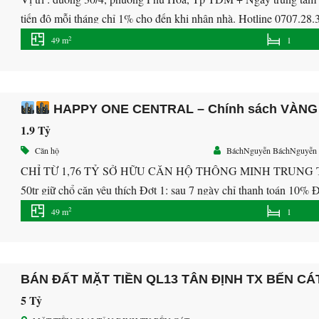
tiến độ mỗi tháng chỉ 1% cho đến khi nhận nhà. Hotline 0707.28.3
1PN (49m2) – 2Pn (68m2) […]
2
49 m
1
HAPPY ONE CENTRAL – Chính sách VÀNG
1.9 Tỷ
Căn hộ
BáchNguyễn BáchNguyễn
CHỈ TỪ 1,76 TỶ SỞ HỮU CĂN HỘ THÔNG MINH TRUNG
50tr giữ chổ căn yêu thích Đợt 1: sau 7 ngày chỉ thanh toán 10% 
thanh toán 5% Và sau đó mỗi tháng chỉ […]
2
49 m
1
BÁN ĐẤT MẶT TIỀN QL13 TÂN ĐỊNH TX BẾN CÁ
5 Tỷ