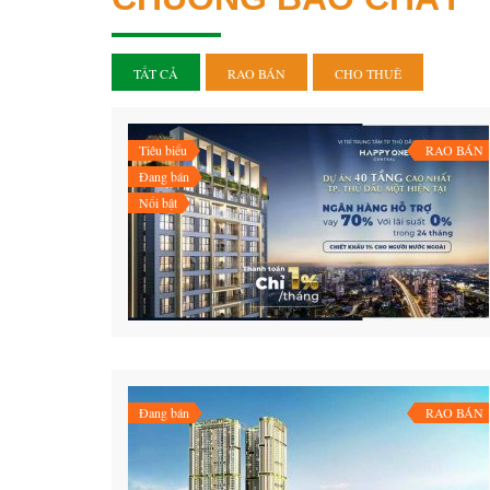
TẤT CẢ
RAO BÁN
CHO THUÊ
Tiêu biểu
RAO BÁN
Đang bán
Nổi bật
Đang bán
RAO BÁN