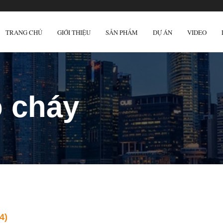
TRANG CHỦ
GIỚI THIỆU
SẢN PHẨM
DỰ ÁN
VIDEO
 cháy
4)