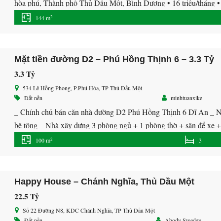
hòa phú, Thành phố Thủ Dầu Một, Bình Dương • 16 triệu/tháng • Di
bình dương. Nhà gần KCN VSIP 2 , Sóng Thần 3, Kim […]
2
144 m
Mặt tiền đường D2 – Phú Hồng Thịnh 6 – 3.3 Tỷ
3.3 Tỷ
534 Lê Hồng Phong, P.Phú Hòa, TP Thủ Dầu Một
Đất nền
minhtuanxike
_ Chính chủ bán căn nhà đường D2 Phú Hồng Thịnh 6 Dĩ An _ Nhà
bê tông _ Nhà xây dựng 3 phòng ngủ + 1 phòng thờ + sân để xe 
2
100 m
3
Happy House – Chánh Nghĩa, Thủ Dầu Một
22.5 Tỷ
Số 22 Đường N8, KDC Chánh Nghĩa, TP Thủ Dầu Một
Đất nền
Abody Swedey