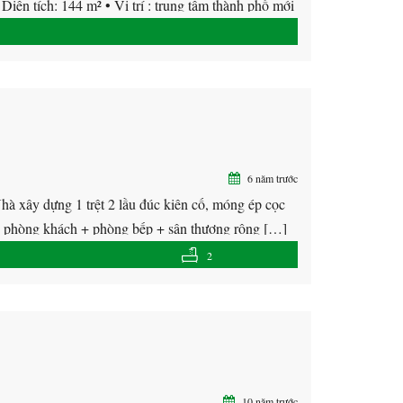
ện tích: 144 m² • Vị trí : trung tâm thành phố mới
6 năm trước
 xây dựng 1 trệt 2 lầu đúc kiên cố, móng ép cọc
+ phòng khách + phòng bếp + sân thượng rộng […]
2
10 năm trước