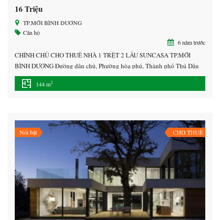
16 Triệu
TP.MỚI BÌNH DƯƠNG
Căn hộ
6 năm trước
CHÍNH CHỦ CHO THUÊ NHÀ 1 TRỆT 2 LẦU SUNCASA TP.MỚI
BÌNH DƯƠNG Đường dân chủ, Phường hòa phú, Thành phố Thủ Dầu
Một, Bình Dương • 16 triệu/tháng • Diện tích: 144 m² • Vị trí : trung
2
144 m
tâm thành phố mới bình dương. Nhà gần KCN VSIP 2 , Sóng Thần 3,
Kim […]
Nổi bật
CHO THUÊ