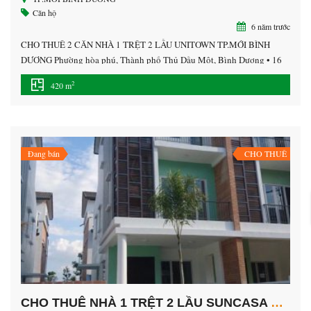
Căn hộ
6 năm trước
CHO THUÊ 2 CĂN NHÀ 1 TRỆT 2 LẦU UNITOWN TP.MỚI BÌNH
DƯƠNG Phường hòa phú, Thành phố Thủ Dầu Một, Bình Dương • 16
triệu/ tháng/ căn • Diện tích sàn: 420 m² • Vị trí : trung tâm thành phố
2
420 m
mới bình dương. • Nhà 1 trệt 2 lầu 1 sân thượng, • […]
Đang bán
CHO THUÊ
CHO THUÊ NHÀ 1 TRỆT 2 LẦU SUNCASA TP.MỚI BÌNH DƯƠNG