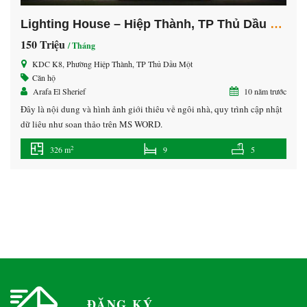
Lighting House – Hiệp Thành, TP Thủ Dầu Một
150 Triệu
/ Tháng
KDC K8, Phường Hiệp Thành, TP Thủ Dầu Một
Căn hộ
Arafa El Sherief
10 năm trước
Đây là nội dung và hình ảnh giới thiêu về ngôi nhà, quy trình cập nhật
dữ liệu như soạn thảo trên MS WORD.
2
326 m
9
5
ĐĂNG KÝ