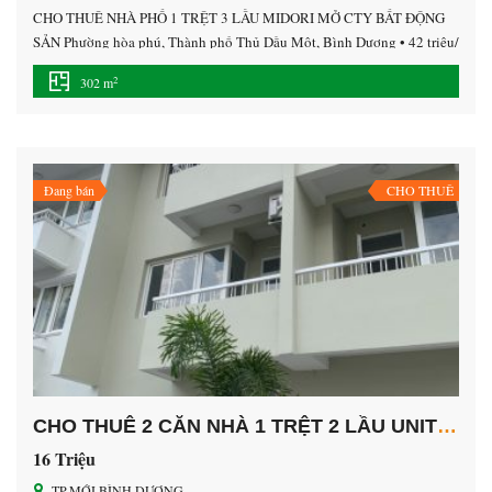
CHO THUÊ NHÀ PHỐ 1 TRỆT 3 LẦU MIDORI MỞ CTY BẤT ĐỘNG
SẢN Phường hòa phú, Thành phố Thủ Dầu Một, Bình Dương • 42 triệu/
tháng • Diện tích sàn: 302 m² • Vị trí : trung tâm thành phố mới bình
2
302 m
dương. • Nhà 1 trệt 3 lầu • Khu vực đông […]
Đang bán
CHO THUÊ
CHO THUÊ 2 CĂN NHÀ 1 TRỆT 2 LẦU UNITOWN TP.MỚI BÌNH DƯƠNG
16 Triệu
TP.MỚI BÌNH DƯƠNG