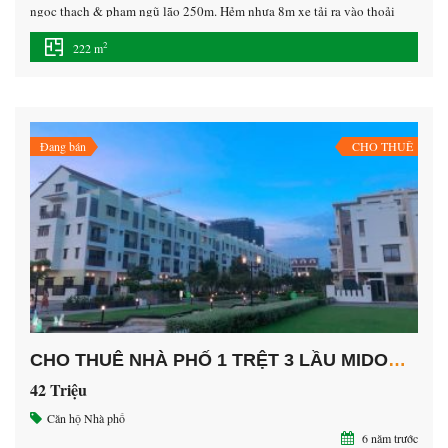
ngọc thạch & phạm ngũ lão 250m. Hẻm nhựa 8m xe tải ra vào thoải
mái. ————— Diện tích: 10×22 = 222m2 – thổ cư 200m2 Pháp lý:
2
222 m
Sổ hồng, Công Chứng sang tên. Giá 6 tỷ Lh 0707.28.38.38 gặp
Mr.Trung xem xưởng.Xua […]
Đang bán
CHO THUÊ
CHO THUÊ NHÀ PHỐ 1 TRỆT 3 LẦU MIDORI MỞ CTY BẤT ĐỘNG SẢN
42 Triệu
Căn hộ
Nhà phố
6 năm trước