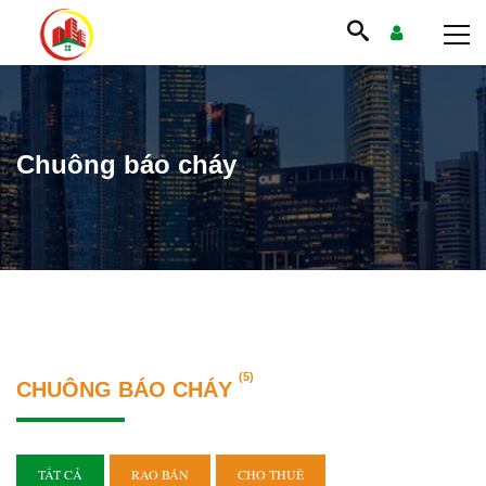
Chuông báo cháy
(5)
CHUÔNG BÁO CHÁY
TẤT CẢ
RAO BÁN
CHO THUÊ