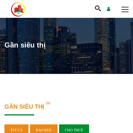
Gần siêu thị
(0)
GẦN SIÊU THỊ
TẤT CẢ
RAO BÁN
CHO THUÊ