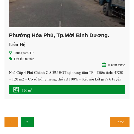
Phường Hòa Phú, Tp.Mới Bình Dương.
Liên Hệ
Trung tâm TP
Đất lẻ
Đất nền
6 năm trước
Nhà Cấp 4 Phú Chánh C SIÊU HÓT tại trung tâm TP – Diện tích: 4X30
= 120 m2 – Có sổ hồng riêng, thổ cư 100% – Kết nối kết giữa 6 tuyến
đường Tạo Lực… Cũng như các trường trung học Nguyễn Khuyến,
2
120 m
trường trung học Ngô Thời Nhiệm, Đại Học Quốc Tế […]
1
2
Trước