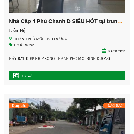
Nhà Cấp 4 Phú Chánh D SIÊU HÓT tại trung tâm TP
Liên Hệ
THÀNH PHỐ MỚI BÌNH DƯƠNG
Đất lẻ
Đất nền
6 năm trước
HÃY BẮT KIỆP NHỊP SỐNG THÀNH PHỐ MỚI BÌNH DƯƠNG
2
100 m
Đang bán
RAO BÁN