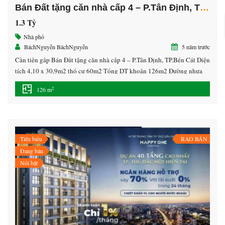
Bán Đất tặng căn nhà cấp 4 – P.Tân Định, TX.Bến Cát
1.3 Tỷ
Nhà phố
BáchNguyễn BáchNguyễn
5 năm trước
Cần tiền gấp Bán Đất tặng căn nhà cấp 4 – P.Tân Định, TP.Bến Cát Diện
tích 4,10 x 30,9m2 thổ cư 60m2 Tổng DT khoản 126m2 Đường nhựa
ôtô vivu có thể Thương lượng chút đỉnh BáchNguyễn:0916467674
2
126 m
(Nhận mua bán ký gửi nhà đất).
Tiêu biểu
RAO BÁN
Đang bán
Nổi bật