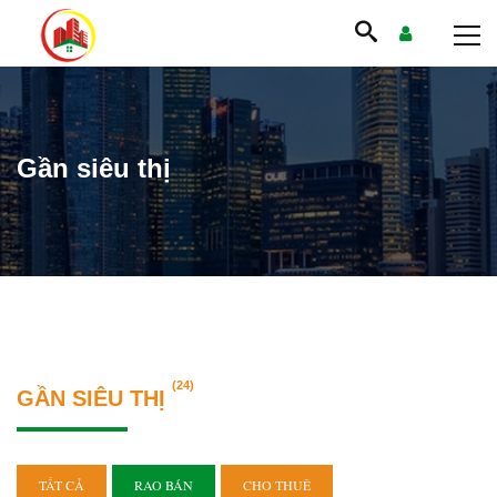
Gần siêu thị
(24)
GẦN SIÊU THỊ
TẤT CẢ
RAO BÁN
CHO THUÊ