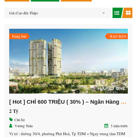
Giá (Cao đến Thấp)
Đang bán
RAO BÁN
[ Hot ] CHỈ 600 TRIỆU ( 30% ) – Ngân Hàng Hỗ Trợ 70% – Lãi Xuất 0% Tới 3 năm
2 Tỷ
Căn hộ
Vương Tuấn
5 năm trước
Vị trí : đường 30/4, phường Phú Hoà, Tp TDM + Ngay trung tâm TDM