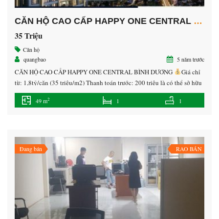
CĂN HỘ CAO CẤP HAPPY ONE CENTRAL BÌNH DƯƠNG
35 Triệu
Căn hộ
quangbao
5 năm trước
CĂN HỘ CAO CẤP HAPPY ONE CENTRAL BÌNH DƯƠNG
Giá chỉ
từ: 1,8tỷ/căn (35 triệu/m2) Thanh toán trước: 200 triệu là có thể sở hữu
ngay căn hộ cao cấp tại trung tâm TP. Thủ Dầu Một, Bình Dương.
2
49 m
1
1
Nhận Booking: 50 triệu/căn để ưu tiên chọn vị trí đẹp
Vị trí: Kế […]
Đang bán
RAO BÁN