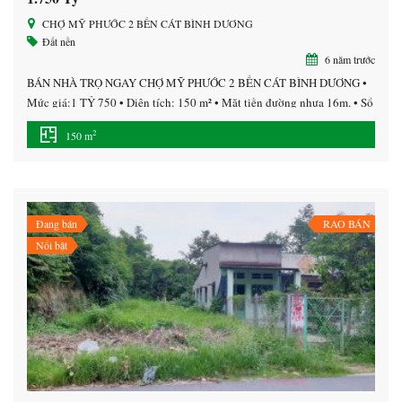
CHỢ MỸ PHƯỚC 2 BẾN CÁT BÌNH DƯƠNG
Đất nền
6 năm trước
BÁN NHÀ TRỌ NGAY CHỢ MỸ PHƯỚC 2 BẾN CÁT BÌNH DƯƠNG •
Mức giá:1 TỶ 750 • Diện tích: 150 m² • Mặt tiền đường nhựa 16m. • Sổ
đỏ thổ cư 100%. Cách Quốc Lộ 13 200m. Thông tin mô tả Nằm ngay
2
150 m
trong khu đô thị và KCN Mỹ Phước 2 dân […]
Đang bán
RAO BÁN
Nổi bật