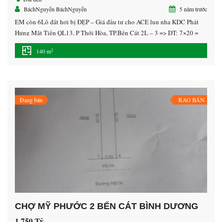
BáchNguyễn BáchNguyễn
5 năm trước
EM còn 6Lô đất hơi bị ĐẸP – Giá đầu tư cho ACE lun nha KDC Phát
Hưng Mặt Tiền QL13, P Thới Hòa, TP.Bến Cát 2L – 3 => DT: 7×20 =
140m2 ( full thổ cư ) 2E – 15 => DT: 7,5×21 = 145m2 góc ( full thổ cư .)
2
140 m
2K – […]
Đang bán
RAO BÁN
CHỢ MỸ PHƯỚC 2 BẾN CÁT BÌNH DƯƠNG
1.750 Tỷ