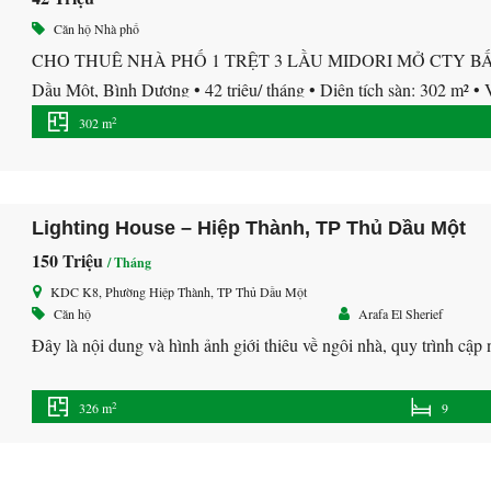
Căn hộ
Nhà phố
CHO THUÊ NHÀ PHỐ 1 TRỆT 3 LẦU MIDORI MỞ CTY BẤT Đ
Dầu Một, Bình Dương • 42 triệu/ tháng • Diện tích sàn: 302 m² • V
trệt 3 lầu • Khu vực đông […]
2
302 m
Lighting House – Hiệp Thành, TP Thủ Dầu Một
150 Triệu
/ Tháng
KDC K8, Phường Hiệp Thành, TP Thủ Dầu Một
Căn hộ
Arafa El Sherief
Đây là nội dung và hình ảnh giới thiêu về ngôi nhà, quy trình c
2
326 m
9