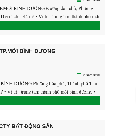
MỚI BÌNH DƯƠNG Đường dân chủ, Phường
ện tích: 144 m² • Vị trí : trung tâm thành phố mới
 TP.MỚI BÌNH DƯƠNG
6 năm trước
NH DƯƠNG Phường hòa phú, Thành phố Thủ
² • Vị trí : trung tâm thành phố mới bình dương. •
 CTY BẤT ĐỘNG SẢN