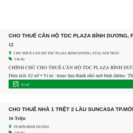
CHO THUÊ CĂN HỘ TDC PLAZA BÌNH DƯƠNG, F
12
CHO THUÊ CĂN HỘ TDC PLAZA BÌNH DƯƠNG, FULL NỘI THẤT
Căn hộ
CHÍNH CHỦ CHO THUÊ CĂN HỘ TDC PLAZA BÌNH DƯƠNG, F
Diện tích: 62 m² • Vị trí : trung tâm thành phố mới bình dương. T
đầy đủ nội thất ) có 1 […]
2
62 m
CHO THUÊ NHÀ 1 TRỆT 2 LẦU SUNCASA TP.MỚ
16 Triệu
TP.MỚI BÌNH DƯƠNG
Căn hộ