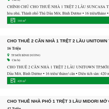
CHÍNH CHỦ CHO THUÊ NHÀ 1 TRỆT 2 LẦU SUNCASA TP.
hòa phú, Thành phố Thủ Dầu Một, Bình Dương • 16 triệu/tháng • Di
bình dương. Nhà gần KCN VSIP 2 , Sóng Thần 3, Kim […]
2
144 m
CHO THUÊ 2 CĂN NHÀ 1 TRỆT 2 LẦU UNITOWN
16 Triệu
TP.MỚI BÌNH DƯƠNG
Căn hộ
CHO THUÊ 2 CĂN NHÀ 1 TRỆT 2 LẦU UNITOWN TP.MỚI BÌ
Dầu Một, Bình Dương • 16 triệu/ tháng/ căn • Diện tích sàn: 420 m
Nhà 1 trệt 2 lầu 1 sân thượng, • […]
2
420 m
CHO THUÊ NHÀ PHỐ 1 TRỆT 3 LẦU MIDORI MỞ
42 Triệu