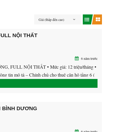
Giá (thấp đến cao)
ULL NỘI THẤT
6 năm trước
ULL NỘI THẤT • Mức giá: 12 triệu/tháng •
hông tin mô tả – Chính chủ cho thuê căn hộ tầng 6 (
I BÌNH DƯƠNG
6 năm trước