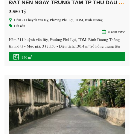
ĐẤT NỀN NGAY TRUNG TÂM TP THỦ DẦU MỘT
3.550 Tỷ
Hẻm 211 huỳnh văn lũy, Phường Phú Lợi, TDM, Bình Dương
Đất nền
6 năm trước
Hẻm 211 huỳnh văn lũy, Phường Phú Lợi, TDM, Bình Dương Thông
tin mô tả • Mức giá: 3 tỷ 550 • Diện tích:130,4 m² Sổ hồng , sang tên
công chứng cho khách hàng ngay sau khi mua. – Xây dựng tự do – Bán
2
130 m
kính 500m, đầy đủ tiện ích: Chợ, siêu thị […]