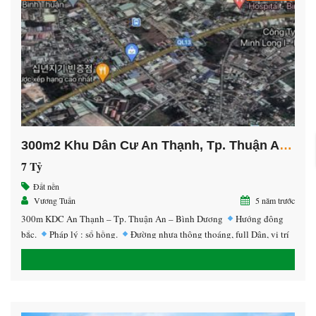
300m2 Khu Dân Cư An Thạnh, Tp. Thuận An, Bình Dương.
7 Tỷ
Đất nền
Vương Tuấn
5 năm trước
300m KDC An Thạnh – Tp. Thuận An – Bình Dương
Hướng đông
bắc.
Pháp lý : sổ hồng.
Đường nhựa thông thoáng, full Dân, vị trí
đẹp thuận lợi kinh doanh…liền kề Khu Công Nghiệp.
Giá 7 tỷ
Hotline 0707.28.38.38 ( PKD )