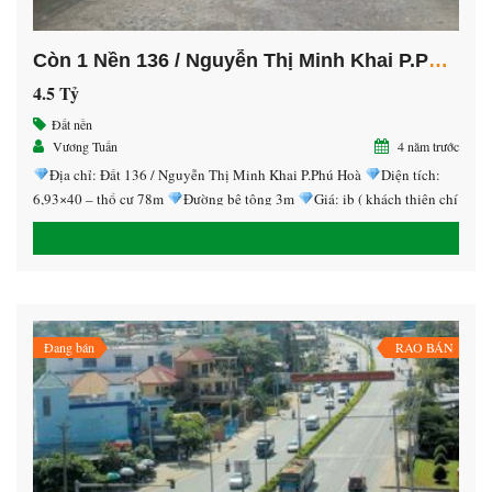
Còn 1 Nền 136 / Nguyễn Thị Minh Khai P.Phú Hoà Tp.TDM
4.5 Tỷ
Đất nền
Vương Tuấn
4 năm trước
Địa chỉ: Đất 136 / Nguyễn Thị Minh Khai P.Phú Hoà
Diện tích:
6,93×40 – thổ cư 78m
Đường bê tông 3m
Giá: ib ( khách thiện chí
thương lượng giá )
Pháp lý : sổ hồng
Hotline: 0707.28.38.38 gặp
Trung Nguyễn
Đang bán
RAO BÁN