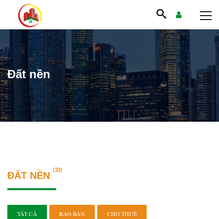
Đất nền
(32)
ĐẤT NỀN
TẤT CẢ
RAO BÁN
CHO THUÊ