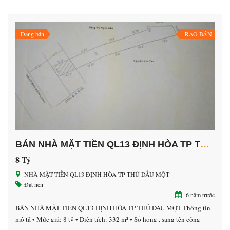
Đang bán
RAO BÁN
BÁN NHÀ MẶT TIỀN QL13 ĐỊNH HÒA TP THỦ DẦU MỘT
8 Tỷ
NHÀ MẶT TIỀN QL13 ĐỊNH HÒA TP THỦ DẦU MỘT
Đất nền
6 năm trước
BÁN NHÀ MẶT TIỀN QL13 ĐỊNH HÒA TP THỦ DẦU MỘT Thông tin
mô tả • Mức giá: 8 tỷ • Diện tích: 332 m² • Sổ hồng , sang tên công