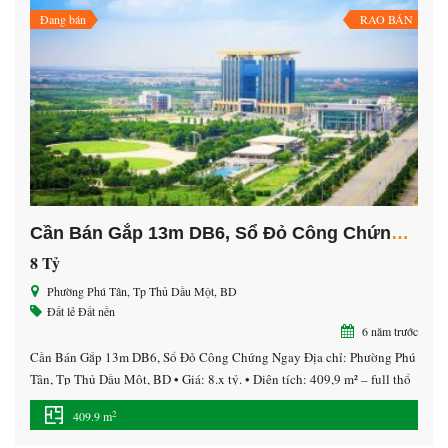
Đang bán
RAO BÁN
Cần Bán Gắp 13m DB6, Sổ Đỏ Công Chứng Ngay
8 Tỷ
Phường Phú Tân, Tp Thủ Dầu Một, BD
Đất lẻ
Đất nền
6 năm trước
Cần Bán Gắp 13m DB6, Sổ Đỏ Công Chứng Ngay Địa chỉ: Phường Phú
Tân, Tp Thủ Dầu Một, BD • Giá: 8.x tỷ. • Diện tích: 409,9 m² – full thổ
cư. ———————— Cơ sở hạ tầng hoàn chỉnh 100% (điện, đường,
2
409.9 m
cây xanh, nước… ). Tiện ích đẳng cấp tiêu chuẩn Quốc tế: […]