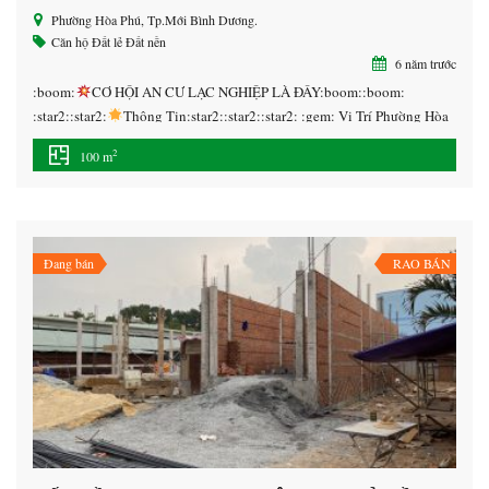
Phường Hòa Phú, Tp.Mới Bình Dương.
Căn hộ
Đất lẻ
Đất nền
6 năm trước
:boom:
CƠ HỘI AN CƯ LẠC NGHIỆP LÀ ĐÂY:boom::boom:
:star2::star2:
Thông Tin:star2::star2::star2: :gem: Vị Trí Phường Hòa
Phú, Tp.Mới Bình Dương.
Diện tích 100m2
Giá 3 tỷ 550 / công
2
100 m
chứng ra sổ.
Gọi ngay 094.119.3233 để chọn vị trí đẹp nhất.
—————————– :star2::star2:
Tiện Ích:star2::star2::star2:
Hạ tầng đã hoàn chỉnh đã có dân cư xây nhà, điện […]
Đang bán
RAO BÁN