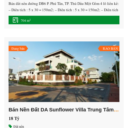
Bán đất nền đường DB6 P. Phú Tân, TP. Thủ Dầu Một Gồm 4 lô liền kề:
– Diện tích : 5 x 30 = 150m2; – Diện tích : 5 x 30 = 150m2; – Diện tích
: 6.67 x 30 =200,2m2 ; – Diện tích : 6.8 x 30 = 204m2. Đất thổ […]
2
704 m
Đang bán
RAO BÁN
Bán Nền Đất DA Sunflower Villa Trung Tâm TP Mới Bình Dương
18 Tỷ
Đất nền