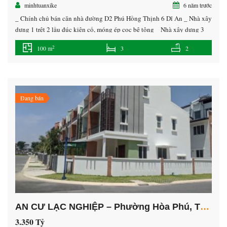
minhtuanxike
6 năm trước
_ Chính chủ bán căn nhà đường D2 Phú Hồng Thịnh 6 Dĩ An _ Nhà xây
dựng 1 trệt 2 lầu đúc kiên cố, móng ép cọc bê tông _ Nhà xây dựng 3
phòng ngủ + 1 phòng thờ + sân để xe + phòng khách + phòng bếp + sân
2
100 m
3
2
thượng rộng […]
Đang bán
AN CƯ LẠC NGHIỆP – Phường Hòa Phú, Tp.Mới Bình Dương.
3.350 Tỷ