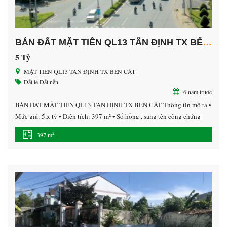
BÁN ĐẤT MẶT TIỀN QL13 TÂN ĐỊNH TX BẾN CÁT
5 Tỷ
MẶT TIỀN QL13 TÂN ĐỊNH TX BẾN CÁT
Đất lẻ
Đất nền
6 năm trước
BÁN ĐẤT MẶT TIỀN QL13 TÂN ĐỊNH TX BẾN CÁT Thông tin mô tả •
Mức giá: 5,x tỷ • Diện tích: 397 m² • Sổ hồng , sang tên công chứng
cho khách hàng ngay sau khi mua. – Khu vực an ninh, dân trí cao, giao
2
397 m
thông thuận tiện dễ dàng di chuyển […]