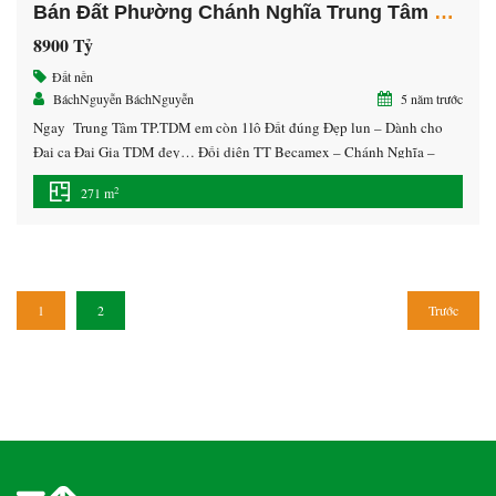
Bán Đất Phường Chánh Nghĩa Trung Tâm TP.Thủ Dầu
8900 Tỷ
Đất nền
BáchNguyễn BáchNguyễn
5 năm trước
Ngay Trung Tâm TP.TDM em còn 1lô Đất đúng Đẹp lun – Dành cho
Đại ca Đại Gia TDM đey… Đối diện TT Becamex – Chánh Nghĩa –
đường Ngô Gia Tự DT: 7,5 x 29= 271m2 – Thổ cư 100m2 Giá thị
2
271 m
trường hiện tại 45tr/m2 – em chỉ bán 41tr/m2
BáchNguyễn:0916467674 (Nhận mua […]
1
2
Trước