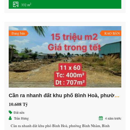
chứng cho khách hàng ngay sau khi mua. Kết cấu: Cấp 4 tiện xây. –
2
332 m
Khu vực an ninh, dân trí cao, giao […]
Đang bán
RAO BÁN
Cần ra nhanh đất khu phố Bình Hoà, phường Bình Nhâm, Bình Dương
10.608 Tỷ
Đất nền
Trần Hưng
4 năm trước
Cần ra nhanh đất khu phố Bình Hoà, phường Bình Nhâm, Bình