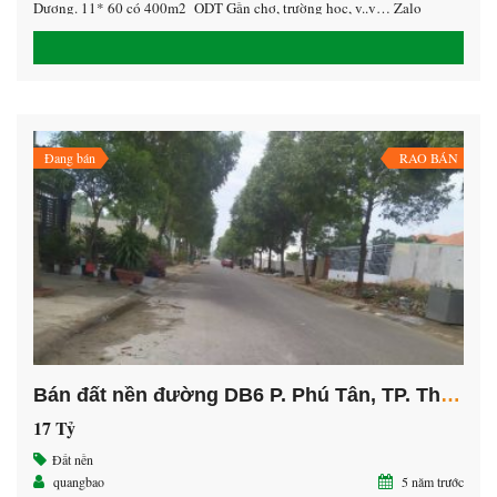
Dương. 11* 60 có 400m2 ODT Gần chợ, trường học, v..v… Zalo
0938532572 Hưng
Đang bán
RAO BÁN
Bán đất nền đường DB6 P. Phú Tân, TP. Thủ Dầu Một
17 Tỷ
Đất nền
quangbao
5 năm trước