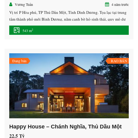
Vương Tuấn
4 năm trước
Vị trí P Hòa phú, TP Thủ Dầu Một, Tỉnh Dình Dương. Tọa lạc tại trung
tâm thành phố mới Bình Dương, nằm cạnh bờ hồ sinh thái, quy mô dự
án 73.465m2, tổng vốn đầu tư hơn 1.100 tỷ đồng, gồm 104 căn biệt thự
2
543 m
có diện tích đất từ 360m2 mỗi căn và khu […]
Đang bán
RAO BÁN
Happy House – Chánh Nghĩa, Thủ Dầu Một
22.5 Tỷ