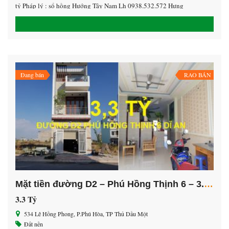
tỷ Pháp lý : sổ hồng Hướng Tây Nam Lh 0938.532.572 Hưng
Đang bán
RAO BÁN
Mặt tiền đường D2 – Phú Hồng Thịnh 6 – 3.3 Tỷ
3.3 Tỷ
534 Lê Hồng Phong, P.Phú Hòa, TP Thủ Dầu Một
Đất nền