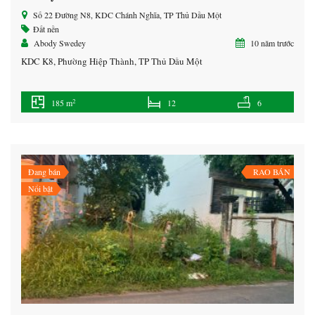
Số 22 Đường N8, KDC Chánh Nghĩa, TP Thủ Dầu Một
Đất nền
Abody Swedey
10 năm trước
KDC K8, Phường Hiệp Thành, TP Thủ Dầu Một
2
185 m
12
6
Đang bán
RAO BÁN
Nổi bật