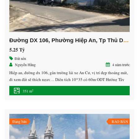
Đường DX 106, Phường Hiệp An, Tp Thủ Dầu Một, Bình Dương
5.25 Tỷ
Đất nền
Nguyễn Hằng
4 năm trước
Hiệp an, đường dx 106, gần trường lái xe An Cư, vị trí đẹp thoáng mát,
đi xem đất sẽ thích ngay… Diện tích 10*35 có 60m ODT Hướng Tây
Nam 0933.279.848 09:28Đã gửi Hiệp an, đường dx 106, gần trường lái
2
351 m
xe An Cư, vị trí đẹp thoáng mát, đi xem đất sẽ thích […]
Đang bán
RAO BÁN