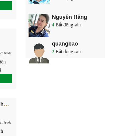
:
 bớt
Nguyễn Hằng
4
Bất động sản
quangbao
2
Bất động sản
ăm trước
iện
8
Bán đất phú hòa đường Nguyễn Thị Minh Khai, Thủ Dầu Một, Bình Dương
ăm trước
ch