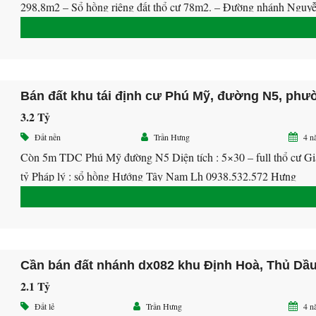
298,8m2 – Sổ hồng riêng đất thổ cư 78m2. – Đường nhánh Nguy
Minh Khai, gần trường học Việt Mỹ 200m, gần cây xăng số 6 kh
100m2. – Mặt tiền đường bê tông 3m và có tường sẵn. – […]
3.2 Tỷ
Đất nền
Trần Hưng
4 n
Còn 5m TDC Phú Mỹ đường N5 Diện tích : 5×30 – full thổ cư Gi
tỷ Pháp lý : sổ hồng Hướng Tây Nam Lh 0938.532.572 Hưng
2.1 Tỷ
Đất lẻ
Trần Hưng
4 n