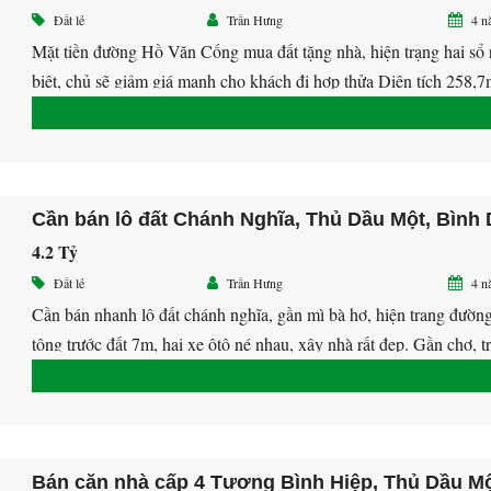
Đất lẻ
Trần Hưng
4 n
Mặt tiền đường Hồ Văn Cống mua đất tặng nhà, hiện trạng hai sổ 
biệt, chủ sẽ giảm giá mạnh cho khách đi hợp thửa Diện tích 258,
152m2 ODT Hướng Tây Nam Giá 7,x tỷ ( còn bớt giá làm sổ) LH
0938.532.572 Hưng giáp chủ
4.2 Tỷ
Đất lẻ
Trần Hưng
4 n
Cần bán nhanh lô đất chánh nghĩa, gần mì bà hơ, hiện trang đườn
tông trước đất 7m, hai xe ôtô né nhau, xây nhà rất đẹp. Gần chợ, 
học, vị trí thoáng đẹp, dân cư hiện hữu Diện tích 8 *17= 124,3m2
cư 80m2 Hướng Đông Bắc Giá 4,x tỷ Zalo […]