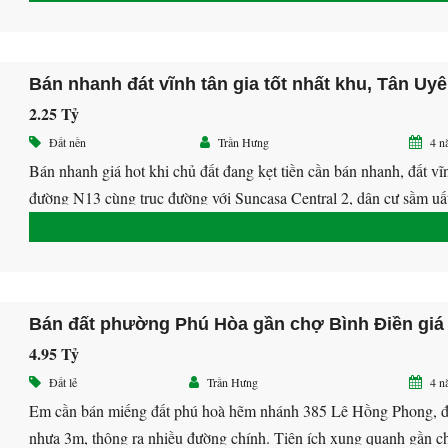
0939.478.878 Hưng Zalo 0908.478.678
CĂN HỘ CAO CẤP HAPPY ONE CENTRAL BÌNH DƯƠNG
HAPPY ONE CENTRAL Bình Dương
Liên Hệ
35 Triệu
2.25 Tỷ
Đất nền
Trần Hưng
4 n
Bán nhanh giá hot khi chủ đất đang kẹt tiền cần bán nhanh, đất vĩ
đường N13 cùng trục đường với Suncasa Central 2, dân cư sầm uấ
cùng các tiện ích xung quanh ..v.v….. – S = 4,69*32 – Thổ cư ful
Giá 17tr/m2 Giá còn bớt cho khách thiện chí. LH […]
4.95 Tỷ
Đất lẻ
Trần Hưng
4 n
Em cần bán miếng đất phú hoà hẽm nhánh 385 Lê Hồng Phong, 
nhựa 3m, thông ra nhiều đường chính. Tiện ích xung quanh gần c