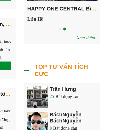
CĂN HỘ CAO CẤP HAPPY ONE CENTRAL BÌNH DƯƠNG
HAPPY ONE CENTRAL Bình Dương
Liên Hệ
35 Triệu
Bán nhanh đát vĩnh tân gia tốt nhất khu, Tân Uyên, Bình Dương, trên trục đường Suncasa Central 2
Xem thêm..
ăm trước
nh tân
t,
l –
TOP TƯ VẤN TÍCH
CỰC
Trần Hưng
Bán đất phường Phú Hòa gần chợ Bình Điền giá tốt nhất khu vực
25
Bất động sản
ăm trước
BáchNguyễn
đường
BáchNguyễn
hợ
8
Bất động sản