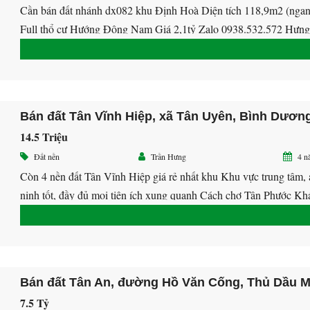
Cần bán đất nhánh dx082 khu Định Hoà Diện tích 118,9m2 (ngan
Full thổ cư Hướng Đông Nam Giá 2,1tỷ Zalo 0938.532.572 Hưng
Bán đất Tân Vĩnh Hiệp, xã Tân Uyên, Bình Dương
14.5 Triệu
Đất nền
Trần Hưng
4 n
Còn 4 nền đất Tân Vĩnh Hiệp giá rẻ nhất khu Khu vực trung tâm, 
ninh tốt, đầy đủ mọi tiện ích xung quanh Cách chợ Tân Phước Kh
500m Đường betong rộng 6m thuận tiện giao thông đi lại Phù hợp
hoặc đầu tư sinh lời cao Liên hệ: 0938.532.572 Hưng giáp […]
7.5 Tỷ