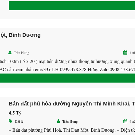
Bình Điền, nhà báo bình dương, chợ Hàng Bông..v.v…. Diện tích
5*20 bán giá 37triêu/m2 5*33 bán giá 30triêu/m2 Khách thiện chí
xíu lấy lộc. Mua ai […]
Một, Bình Dương
Trần Hưng
4 n
tích 100m ( 5 x 20 ) mặt tiền đường nhựa thông tứ hướng, xung quanh t
khu AC cần xem nhắn em<33> LH 0939.478.878 Hưng Zalo 0908.478.67
4.5 Tỷ
Đất lẻ
Trần Hưng
4 n
– Bán đất phường Phú Hoà, Thỉ Dầu Một, Bình Dương. – Diện tí