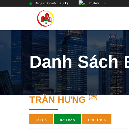
Đăng nhập hoặc đăng ký
English
Danh Sách
(25)
TRẦN HƯNG
TẤT CẢ
RAO BÁN
CHO THUÊ