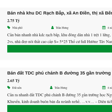
2.75 Tỷ
Nhà phố
Trần Hưng
4 n
Bán đất khu dân cư chánh nghĩa, Thủ Dầu Một, Bình Dương
Bán đất trung tâm khu dân cư Chánh Nghĩa đường D8 và D9, Thủ Dầu Một, Bình Dương.
Cần bán nhanh nhà kdc rạch bắp, khu đông dân nhà 1 trệt 1 lửng, 
7.5 Tỷ
750 Triệu
2vs, nhà đẹp nội thất cao cấp S= 5*25 Thổ cư full Hướng Tây N
bán : 2.750tr Lh 0939.478.878 Hưng Zalo 0908.478.678
2.65 Tỷ
Đất nền
Trần Hưng
4 n
Cần ra nhanh đất TDC phú chánh B đường 35 gần trường học Ng
Khuyến, kinh doanh buôn bán đa ngành nghề, …v.v… – Diện tíc
80m2 – ODT Full – Giá 2,x tỷ – Hướng Đông Bắc Liên hệ: