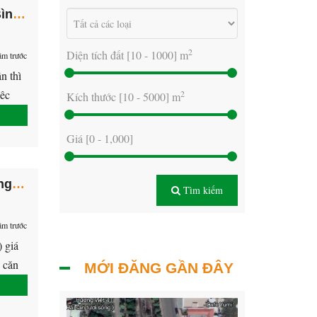
Bán đất khu dân cư chánh nghĩa, Thủ Dầu Một, Bình Dương
2
Diện tích đất [
10
-
1000
] m
ăm trước
n thì
iệc
2
Kích thước [
10
-
5000
] m
Giá [
0
-
1,000
]
Bán đất trung tâm khu dân cư Chánh Nghĩa đường D8 và D9, Thủ Dầu Một, Bình Dương.
Tìm kiếm
ăm trước
 giá
 căn
MỚI ĐĂNG GẦN ĐÂY
g