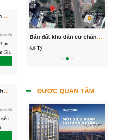
Bán nhà khu DC Rạch Bắp, xã An Điền, thị xã Bến Cát, tỉnh Bình Dương
ăm trước
bán nền đất bảo lâm – lâm đồng giá 750tr
Bán đất khu dân cư chánh nghĩa, Thủ Dầu Một, Bình Dương
3 pn,
6.8 Tỷ
7.5 Tỷ
am Giá
ĐƯỢC QUAN TÂM
Bán đất TDC phú chánh B đường 35 gần trường học Nguyễn Khuyến, thành phô mới Bình Dương.
ăm trước
uyễn
h