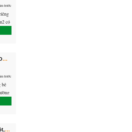
ăm trước
riêng
7m2 có
Cần bán lô đất Chánh Nghĩa, Thủ Dầu Một, Bình Dương.
ăm trước
g bê
trường
 Thổ
Bán căn nhà cấp 4 Tương Bình Hiệp, Thủ Dầu Một, Bình Dương