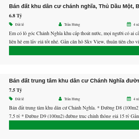
6.8 Tỷ
Đất lẻ
Trần Hưng
4 n
Em có lô góc Chánh Nghĩa khu cấp thoát nước, mọi người có ai cầ
liên hệ em lấy giá tốt nhé. Gần căn hộ Sky View, thuận tiện cho v
kinh doanh đa nghành nghề ,,,,v.v…… LH: 0913.39.22.79 Hưng
(0908.478.678 zalo)
7.5 Tỷ
Đất lẻ
Trần Hưng
4 n
Bán đất trung tâm khu dân cư Chánh Nghĩa. * Đường D8 (100m2)
7,5 tỷ * Đường D9 (100m2) đường trục chính thông giá 15 tỷ Gần
hộ Sky View, thuận tiện việc kinh doanh. LH 0913.39.22.79 Hưn
(0908.478.678 zalo)