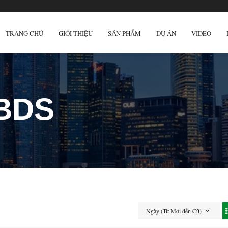
TRANG CHỦ
GIỚI THIỆU
SẢN PHẨM
DỰ ÁN
VIDEO
 BDS
Ngày (Từ Mới đến Cũ)