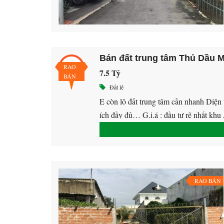
Bán đất trung tâm Thủ Dầu 
Đang
RAO
7.5 Tỷ
bán
BÁN
Đất lẻ
E còn lô đất trung tâm cần nhanh Diện 
ích đầy đủ… G.i.á : đầu tư rẽ nhất 
RAO BÁN