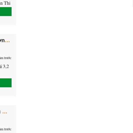
ễn Thị
oảng
Bán đất khu tái định cư Phú Mỹ, đường N5, phường Phú Tân, thành phố Thủ Dầu Một, tỉnh Bình Dương
ăm trước
á 3,2
Cần bán đất nhánh dx082 khu Định Hoà, Thủ Dầu Một, Bình Dương.
ăm trước