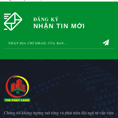
ĐĂNG KÝ
NHẬN TIN MỚI
Bán đất khu dân cư chánh nghĩa, Thủ Dầu Một, Bình Dương
Bán đất trung tâm khu dân cư Chánh Nghĩa đường D8 và D9, Thủ Dầu Một, Bình Dương.
ỷ
7.5 Tỷ
750 Tr
Chúng tôi không ngừng mở rộng và phát triển đội ngũ tư vấn viên