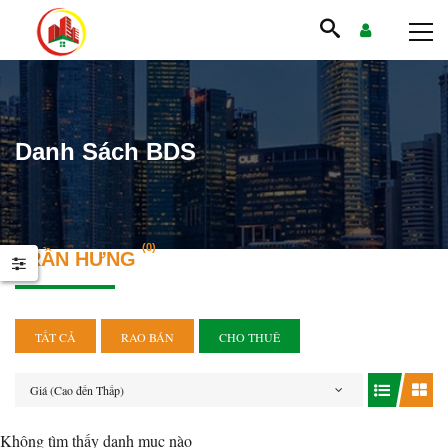
Danh Sách BDS
(0)
TRẦN HƯNG
TẤT CẢ
RAO BÁN
CHO THUÊ
Giá (Cao đến Thấp)
Không tìm thấy danh mục nào