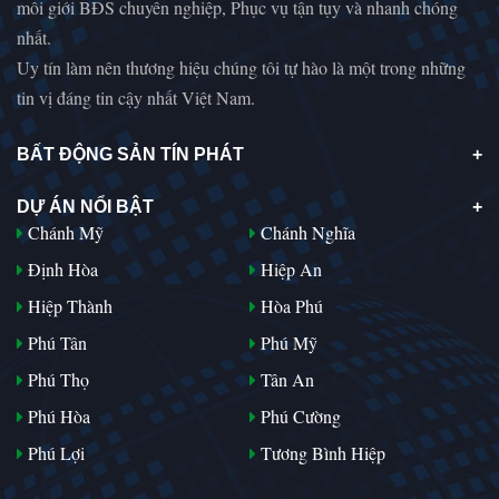
môi giới BĐS chuyên nghiệp, Phục vụ tận tụy và nhanh chóng
nhất.
Uy tín làm nên thương hiệu chúng tôi tự hào là một trong những
tin vị đáng tin cậy nhất Việt Nam.
BẤT ĐỘNG SẢN TÍN PHÁT
HAPPY ONE CENTRAL Bình Dương
CĂN HỘ CAO CẤP HAPPY ONE CENTRAL BÌNH DƯƠNG
DỰ ÁN NỔI BẬT
Chánh Mỹ
Chánh Nghĩa
Hệ
35 Triệu
Liên H
Định Hòa
Hiệp An
Hiệp Thành
Hòa Phú
Phú Tân
Phú Mỹ
Phú Thọ
Tân An
Phú Hòa
Phú Cường
Phú Lợi
Tương Bình Hiệp