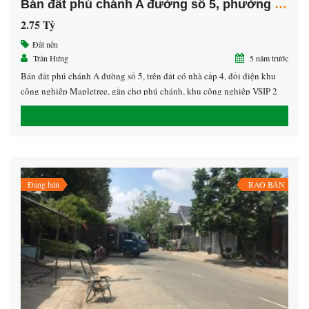
Bán đất phú chánh A đường số 5, phường Hòa Phú, Thành phố Thủ Dầu Một, Bình Dương
2.75 Tỷ
Đất nền
Trần Hưng
5 năm trước
Bán đất phú chánh A đường số 5, trên đất có nhà cấp 4, đối diện khu
công nghiệp Mapletree, gần chợ phú chánh, khu công nghiệp VSIP 2
mở rộng – Diện tích 113m2 – Hướng Tây Nam LH 0908.478.678 Hưng
Đang bán
RAO BÁN