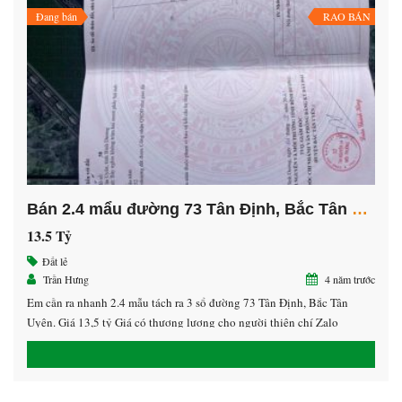
Đang bán
RAO BÁN
Bán 2.4 mẩu đường 73 Tân Định, Bắc Tân Uyên, Bình Dương
13.5 Tỷ
Bán đất trung tâm khu dân cư Chánh Nghĩa đường D8 và D9, Thủ Dầu Một, Bình Dương.
bán nền đất bảo lâm – lâm đồng giá 750tr
Đất lẻ
Trần Hưng
4 năm trước
ỷ
750 Triệu
6.8 Tỷ
Em cần ra nhanh 2.4 mẫu tách ra 3 sổ đường 73 Tân Định, Bắc Tân
Uyên. Giá 13,5 tỷ Giá có thương lượng cho người thiện chí Zalo
0938.532.572 Hưng giáp chủ