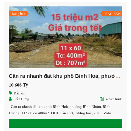
Đang bán
RAO BÁN
CĂN HỘ CAO CẤP HAPPY ONE CENTRAL BÌNH DƯƠNG
HAPPY ONE CENTRAL Bình Dương
iệu
Liên Hệ
Cần ra nhanh đất khu phố Bình Hoà, phường Bình Nhâm, Bình Dương
10.608 Tỷ
Đất nền
Trần Hưng
4 năm trước
Cần ra nhanh đất khu phố Bình Hoà, phường Bình Nhâm, Bình
Dương. 11* 60 có 400m2 ODT Gần chợ, trường học, v..v… Zalo
0938532572 Hưng