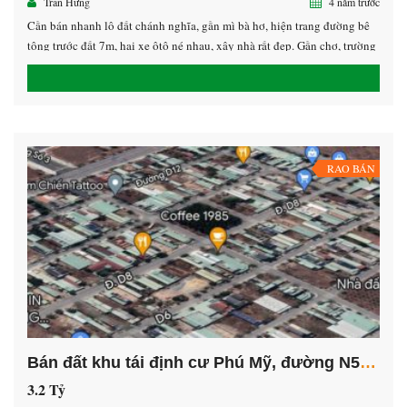
Trần Hưng
4 năm trước
Cần bán nhanh lô đất chánh nghĩa, gần mì bà hơ, hiện trang đường bê
tông trước đất 7m, hai xe ôtô né nhau, xây nhà rất đẹp. Gần chợ, trường
học, vị trí thoáng đẹp, dân cư hiện hữu Diện tích 8 *17= 124,3m2 Thổ
cư 80m2 Hướng Đông Bắc Giá 4,x tỷ Zalo […]
RAO BÁN
Bán đất khu tái định cư Phú Mỹ, đường N5, phường Phú Tân, thành phố Thủ Dầu Một, tỉnh Bình Dương
3.2 Tỷ