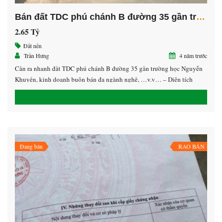
Bán đất TDC phú chánh B đường 35 gần trường học Nguyễn Khuyến, thành phô mới Bình Dương.
2.65 Tỷ
Đất nền
Trần Hưng
4 năm trước
Cần ra nhanh đất TDC phú chánh B đường 35 gần trường học Nguyễn
Khuyến, kinh doanh buôn bán đa ngành nghề, …v.v… – Diện tích
80m2 – ODT Full – Giá 2,x tỷ – Hướng Đông Bắc Liên hệ:
0939.478.878 Hưng Zalo 0908.478.678
Đang bán
RAO BÁN