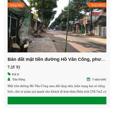
Đang bán
RAO BÁN
Bán đất mặt tiền đường Hồ Văn Cống, phường Tân An, Thủ Dầu Một, Bình Dương
7.25 Tỷ
Đất lẻ
Trần Hưng
5 năm trước
Mặt tiền đường Hồ Văn Cống mua đất tặng nhà, hiện trạng hai sổ riêng
biệt, chủ sẽ giảm giá mạnh cho khách đi hợp thửa Diện tích 258,7m2 có
152m2 ODT Hướng Tây Nam Giá 7,xxxtỷ ( còn bớt giá làm sổ) LH
0913.39.22.79 Hưng giáp chủ nguồn kín nhoa