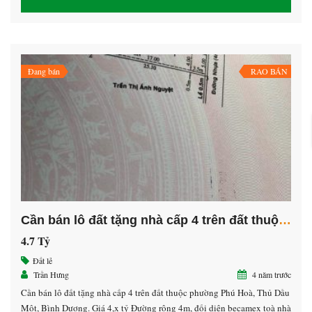
bán giá 37triêu/m2 5*33 bán giá 30triêu/m2 Khách thiện chí bớt xíu
lấy lộc. Mua ai […]
Đang bán
RAO BÁN
Cần bán lô đất tặng nhà cấp 4 trên đất thuộc phường Phú Hoà, Thủ Dầu Một, Bình Dương
4.7 Tỷ
Đất lẻ
Trần Hưng
4 năm trước
Cần bán lô đất tặng nhà cấp 4 trên đất thuộc phường Phú Hoà, Thủ Dầu
Một, Bình Dương. Giá 4,x tỷ Đường rộng 4m, đối diện becamex toà nhà