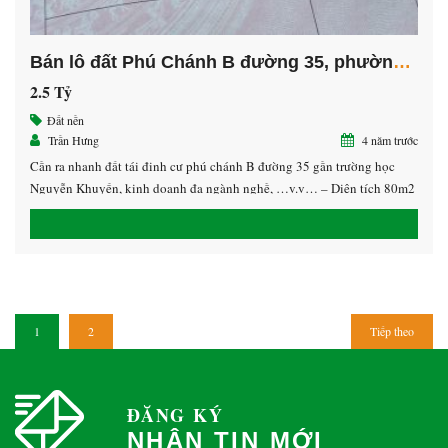
Bán lô đất Phú Chánh B đường 35, phường Hòa Phú, Thành Phố Mới, Bình Dương
2.5 Tỷ
Đất nền
Trần Hưng
4 năm trước
Cần ra nhanh đất tái đinh cư phú chánh B đường 35 gần trường học
Nguyễn Khuyến, kinh doanh đa ngành nghề, …v.v… – Diện tích 80m2
– Giá 2,5 tỷ – Hướng Đông Bắc Liên hệ: 0938.532.572 Hưng GC
1
2
Tiếp theo
ĐĂNG KÝ
NHẬN TIN MỚI