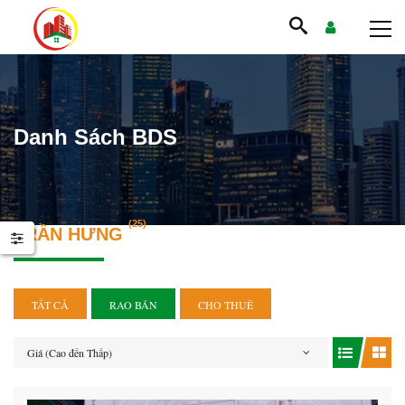
Danh Sách BDS
(25)
TRẦN HƯNG
TẤT CẢ
RAO BÁN
CHO THUÊ
Giá (Cao đến Thấp)