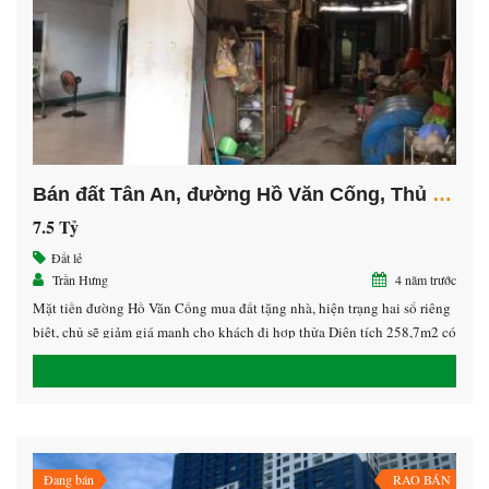
Bán đất Tân An, đường Hồ Văn Cống, Thủ Dầu Một Bình Dương
7.5 Tỷ
Đất lẻ
Trần Hưng
4 năm trước
Mặt tiền đường Hồ Văn Cống mua đất tặng nhà, hiện trạng hai sổ riêng
biệt, chủ sẽ giảm giá mạnh cho khách đi hợp thửa Diện tích 258,7m2 có
152m2 ODT Hướng Tây Nam Giá 7,x tỷ ( còn bớt giá làm sổ) LH
0938.532.572 Hưng giáp chủ
Đang bán
RAO BÁN