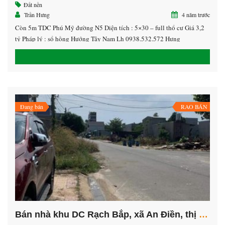
Đất nền
Trần Hưng
4 năm trước
Còn 5m TDC Phú Mỹ đường N5 Diện tích : 5×30 – full thổ cư Giá 3,2
tỷ Pháp lý : sổ hồng Hướng Tây Nam Lh 0938.532.572 Hưng
Đang bán
RAO BÁN
Bán nhà khu DC Rạch Bắp, xã An Điền, thị xã Bến Cát, tỉnh Bình Dương