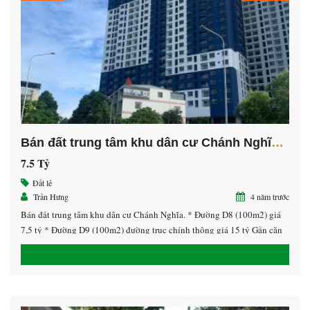
Bán đất trung tâm khu dân cư Chánh Nghĩa đường D8 và D9, Thủ Dầu Một, Bình Dương.
7.5 Tỷ
Đất lẻ
Trần Hưng
4 năm trước
Bán đất trung tâm khu dân cư Chánh Nghĩa. * Đường D8 (100m2) giá
7,5 tỷ * Đường D9 (100m2) đường trục chính thông giá 15 tỷ Gần căn
hộ Sky View, thuận tiện việc kinh doanh. LH 0913.39.22.79 Hưng
(0908.478.678 zalo)