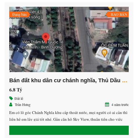
Đang bán
RAO BÁN
Bán đất khu dân cư chánh nghĩa, Thủ Dầu Một, Bình Dương
6.8 Tỷ
Đất lẻ
Trần Hưng
4 năm trước
Em có lô góc Chánh Nghĩa khu cấp thoát nước, mọi người có ai cần thì
liên hệ em lấy giá tốt nhé. Gần căn hộ Sky View, thuận tiện cho việc
kinh doanh đa nghành nghề ,,,,v.v…… LH: 0913.39.22.79 Hưng
(0908.478.678 zalo)