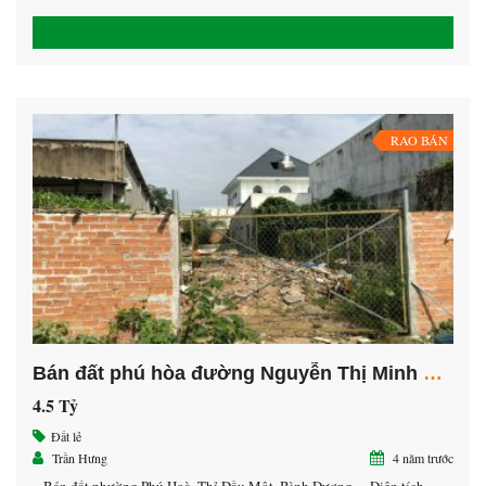
chung cư HappyOne, cách trường đại học thủ dầu Dt 5*25 thổ cư 70m2
một 100m, gần chợ, gần trung tâm TDM Giá rẽ nhất […]
RAO BÁN
Bán đất phú hòa đường Nguyễn Thị Minh Khai, Thủ Dầu Một, Bình Dương
4.5 Tỷ
Đất lẻ
Trần Hưng
4 năm trước
– Bán đất phường Phú Hoà, Thỉ Dầu Một, Bình Dương. – Diện tích