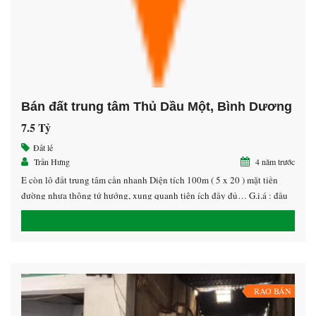
Bán đất trung tâm Thủ Dầu Một, Bình Dương
7.5 Tỷ
Đất lẻ
Trần Hưng
4 năm trước
E còn lô đất trung tâm cần nhanh Diện tích 100m ( 5 x 20 ) mặt tiền
đường nhựa thông tứ hướng, xung quanh tiện ích đầy đủ… G.i.á : đầu
tư rẽ nhất khu AC cần xem nhắn em<33> LH 0939.478.878 Hưng Zalo
0908.478.678
RAO BÁN