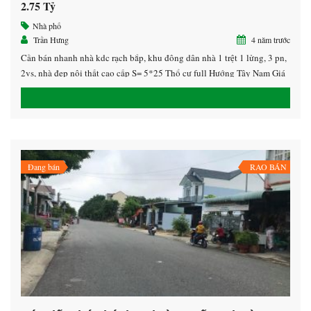
2.75 Tỷ
Nhà phố
Trần Hưng
4 năm trước
Cần bán nhanh nhà kdc rạch bắp, khu đông dân nhà 1 trệt 1 lửng, 3 pn,
2vs, nhà đẹp nội thất cao cấp S= 5*25 Thổ cư full Hướng Tây Nam Giá
bán : 2.750tr Lh 0939.478.878 Hưng Zalo 0908.478.678
Đang bán
RAO BÁN