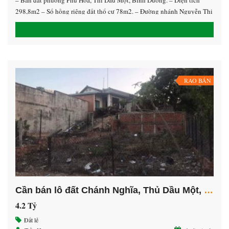
298,8m2 – Sổ hồng riêng đất thổ cư 78m2. – Đường nhánh Nguyễn Thị
Minh Khai, gần trường học Việt Mỹ 200m, gần cây xăng số 6 khoảng
100m2. – Mặt tiền đường bê tông 3m và có tường sẵn. – […]
RAO BÁN
Cần bán lô đất Chánh Nghĩa, Thủ Dầu Một, Bình Dương.
4.2 Tỷ
Đất lẻ