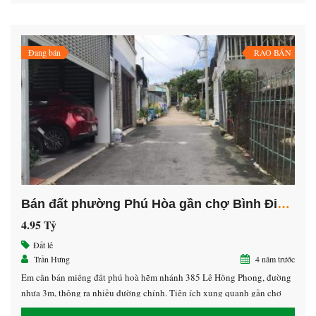
Đang bán
RAO BÁN
Bán đất phường Phú Hòa gần chợ Bình Điền giá tốt nhất khu vực
4.95 Tỷ
Đất lẻ
Trần Hưng
4 năm trước
Em cần bán miếng đất phú hoà hẽm nhánh 385 Lê Hồng Phong, đường
nhựa 3m, thông ra nhiều đường chính. Tiện ích xung quanh gần chợ
Bình Điền, nhà báo bình dương, chợ Hàng Bông..v.v…. Diện tích: 5*20