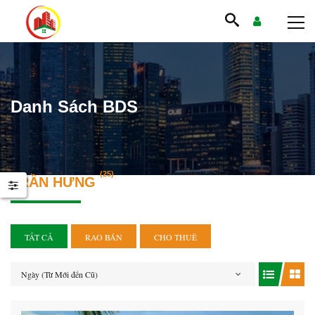
Danh Sách BDS
(25)
TRẦN HƯNG
TẤT CẢ
RAO BÁN
CHO THUÊ
Ngày (Từ Mới đến Cũ)