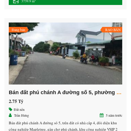
2
3739.9 m
Đang bán
RAO BÁN
Bán đất phú chánh A đường số 5, phường Hòa Phú, Thành phố Thủ Dầu Một, Bình Dương
2.75 Tỷ
Đất nền
Trần Hưng
5 năm trước
Bán đất phú chánh A đường số 5, trên đất có nhà cấp 4, đối diện khu
công nghiệp Mapletree, gần chợ phú chánh, khu công nghiệp VSIP 2