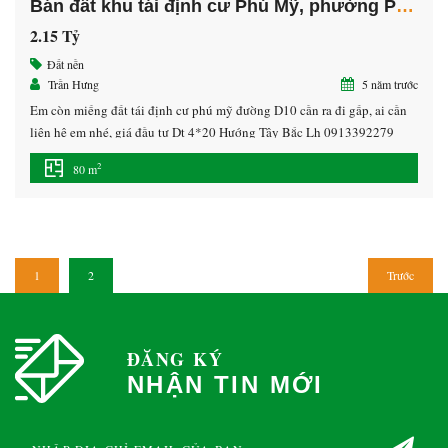
Bán đất khu tái định cư Phú Mỹ, phường Phú Tân, thành phố Thủ Dầu Một, tỉnh Bình Dương
2.15 Tỷ
Đất nền
Trần Hưng
5 năm trước
Em còn miếng đất tái định cư phú mỹ đường D10 cần ra đi gấp, ai cần
liên hệ em nhé, giá đầu tư Dt 4*20 Hướng Tây Bắc Lh 0913392279
Hưng
2
80 m
1
2
Trước
ĐĂNG KÝ
NHẬN TIN MỚI