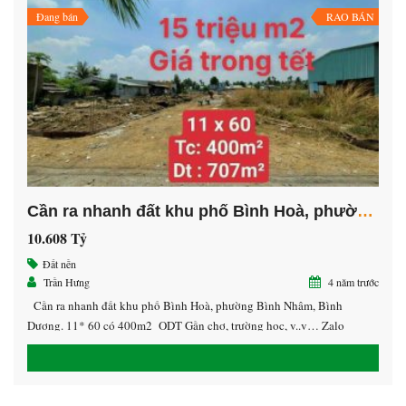
Đang bán
RAO BÁN
Cần ra nhanh đất khu phố Bình Hoà, phường Bình Nhâm, Bình Dương
10.608 Tỷ
Bán đất trung tâm khu dân cư Chánh Nghĩa đường D8 và D9, Thủ Dầu Một, Bình Dương.
bán nền đất bảo lâm – lâm đồng giá 750tr
Đất nền
Trần Hưng
4 năm trước
ỷ
750 Triệu
6.8 Tỷ
Cần ra nhanh đất khu phố Bình Hoà, phường Bình Nhâm, Bình
Dương. 11* 60 có 400m2 ODT Gần chợ, trường học, v..v… Zalo
0938532572 Hưng