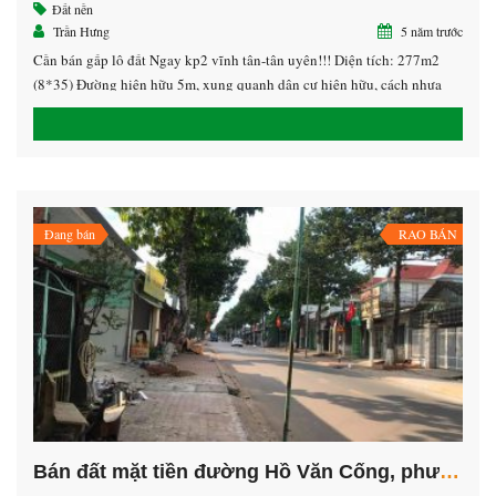
Đất nền
Trần Hưng
5 năm trước
Cần bán gấp lô đất Ngay kp2 vĩnh tân-tân uyên!!! Diện tích: 277m2
(8*35) Đường hiện hữu 5m, xung quanh dân cư hiện hữu, cách nhựa
lớn Dh410 vào (100m)..gần KCN VSIP 2(1KM) ,ngân hàng hỗ trợ Giá
bán nhanh: 1,9xxtỷ LH 0938.532.572 Hưng giáp chủ
Đang bán
RAO BÁN
Bán đất mặt tiền đường Hồ Văn Cống, phường Tân An, Thủ Dầu Một, Bình Dương