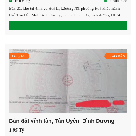
Trần Hưng
5 năm trước
Bán đất khu tái định cư Hoà Lợi,đường N8, phường Hoà Phú, thánh
Phố Thủ Dầu Một, Bình Dương, dân cư hiện hữu, cách đường DT741
khoảng 200m, gần uỷ Ban Phường Hoà Phú 5*20 giá đầu tư LH
0938.532.572 Hưng
Đang bán
RAO BÁN
Bán đất vĩnh tân, Tân Uyên, Bình Dương
1.95 Tỷ