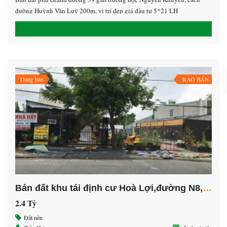
đường Huỳnh Văn Luỹ 200m, vị trí đẹp giá đầu tư 5*21 LH
0938.532.572 Hưng
Đang bán
RAO BÁN
Bán đất khu tái định cư Hoà Lợi,đường N8, phường Hoà Phú, thánh Phố Thủ Dầu Một, Bình Dương
2.4 Tỷ
Đất nền