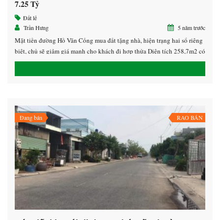
7.25 Tỷ
Đất lẻ
Trần Hưng
5 năm trước
Mặt tiền đường Hồ Văn Cống mua đất tặng nhà, hiện trạng hai sổ riêng
biệt, chủ sẽ giảm giá mạnh cho khách đi hợp thửa Diện tích 258,7m2 có
152m2 ODT Hướng Tây Nam Giá 7,xxxtỷ ( còn bớt giá làm sổ) LH
0913.39.22.79 Hưng giáp chủ nguồn kín nhoa
Đang bán
RAO BÁN