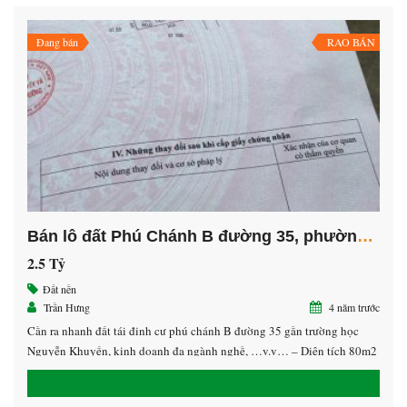
Đang bán
RAO BÁN
CĂN HỘ CAO CẤP HAPPY ONE CENTRAL BÌNH DƯƠNG
HAPPY ONE CENTRAL Bình Dương
iệu
Liên Hệ
Bán lô đất Phú Chánh B đường 35, phường Hòa Phú, Thành Phố Mới, Bình Dương
2.5 Tỷ
Đất nền
Trần Hưng
4 năm trước
Cần ra nhanh đất tái đinh cư phú chánh B đường 35 gần trường học
Nguyễn Khuyến, kinh doanh đa ngành nghề, …v.v… – Diện tích 80m2
– Giá 2,5 tỷ – Hướng Đông Bắc Liên hệ: 0938.532.572 Hưng GC