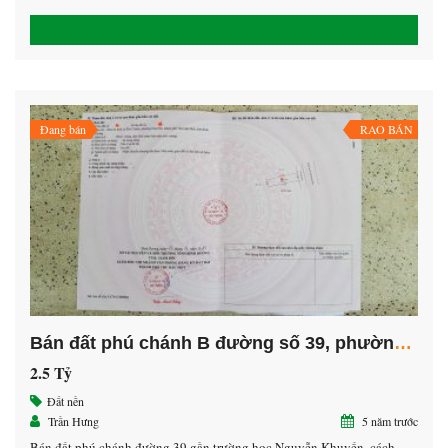
mở rộng – Diện tích 113m2 – Hướng Tây Nam LH 0908.478.678 Hưng
Đang bán
RAO BÁN
Bán đất phú chánh B đường số 39, phường Hòa Phú, Thành Phố Thủ Dầu Một, Bình Dương
2.5 Tỷ
Đất nền
Trần Hưng
5 năm trước
Bán đất phú chánh đường 39 gần trường học Nguyễn Khuyến, cách