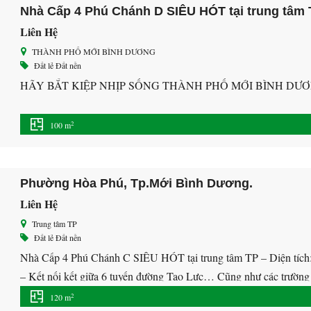
Nhà Cấp 4 Phú Chánh D SIÊU HÓT tại trung tâm
Liên Hệ
THÀNH PHỐ MỚI BÌNH DƯƠNG
Đất lẻ
Đất nền
HÃY BẮT KIỆP NHỊP SỐNG THÀNH PHỐ MỚI BÌNH DƯ
2
100 m
Phường Hòa Phú, Tp.Mới Bình Dương.
Liên Hệ
Trung tâm TP
Đất lẻ
Đất nền
Nhà Cấp 4 Phú Chánh C SIÊU HÓT tại trung tâm TP – Diện tích:
– Kết nối kết giữa 6 tuyến đường Tạo Lực… Cũng như các trường
Thời Nhiệm, Đại Học Quốc Tế […]
2
120 m