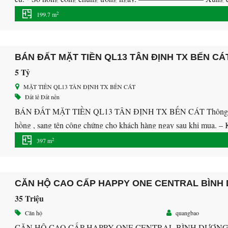
đầy đủ tiện ích: Chợ, siêu thị bách hóa […]
2
199.7 m
BÁN ĐẤT MẶT TIỀN QL13 TÂN ĐỊNH TX BẾN CÁ
5 Tỷ
MẶT TIỀN QL13 TÂN ĐỊNH TX BẾN CÁT
Đất lẻ
Đất nền
BÁN ĐẤT MẶT TIỀN QL13 TÂN ĐỊNH TX BẾN CÁT Thông tin mô t
hồng , sang tên công chứng cho khách hàng ngay sau khi mua. – Kh
dễ dàng di chuyển […]
2
397 m
CĂN HỘ CAO CẤP HAPPY ONE CENTRAL BÌNH
35 Triệu
Căn hộ
quangbao
CĂN HỘ CAO CẤP HAPPY ONE CENTRAL BÌNH DƯƠN