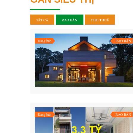
TẤT CẢ
RAO BÁN
CHO THUÊ
Đang bán
RAO BÁN
Đang bán
RAO BÁN