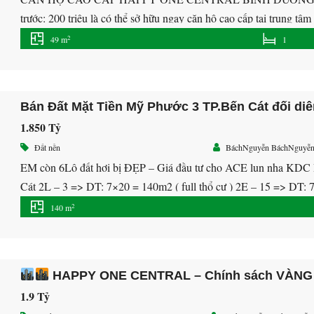
trước: 200 triệu là có thể sở hữu ngay căn hộ cao cấp tại trung 
50 triệu/căn để ưu tiên chọn vị trí đẹp
Vị trí: Kế […]
2
49 m
1
Bán Đất Mặt Tiền Mỹ Phước 3 TP.Bến Cát đối di
1.850 Tỷ
Đất nền
BáchNguyễn BáchNguyễ
EM còn 6Lô đất hơi bị ĐẸP – Giá đầu tư cho ACE lun nha KDC
Cát 2L – 3 => DT: 7×20 = 140m2 ( full thổ cư ) 2E – 15 => DT: 7
2
140 m
HAPPY ONE CENTRAL – Chính sách VÀNG
1.9 Tỷ