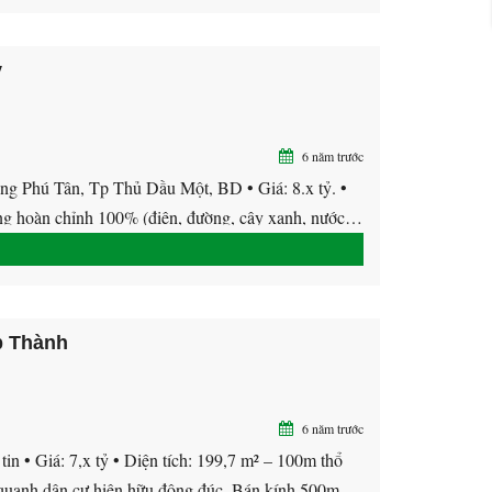
y
6 năm trước
 Phú Tân, Tp Thủ Dầu Một, BD • Giá: 8.x tỷ. •
 hoàn chỉnh 100% (điện, đường, cây xanh, nước…
p Thành
6 năm trước
• Giá: 7,x tỷ • Diện tích: 199,7 m² – 100m thổ
h dân cư hiện hữu đông đúc. Bán kính 500m,