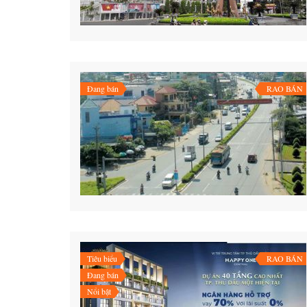
Đang bán
RAO BÁN
Tiêu biểu
RAO BÁN
Đang bán
Nổi bật