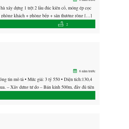
 xây dựng 1 trệt 2 lầu đúc kiên cố, móng ép cọc
+ phòng khách + phòng bếp + sân thượng rộng […]
2
6 năm trước
tin mô tả • Mức giá: 3 tỷ 550 • Diện tích:130,4
ua. – Xây dựng tự do – Bán kính 500m, đầy đủ tiện