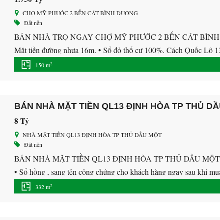
CHỢ MỸ PHƯỚC 2 BẾN CÁT BÌNH DƯƠNG
Đất nền
BÁN NHÀ TRỌ NGAY CHỢ MỸ PHƯỚC 2 BẾN CÁT BÌNH DƯƠNG
Mặt tiền đường nhựa 16m. • Sổ đỏ thổ cư 100%. Cách Quốc Lộ 13
và KCN Mỹ Phước 2 dân […]
2
150 m
BÁN NHÀ MẶT TIỀN QL13 ĐỊNH HÒA TP THỦ D
8 Tỷ
NHÀ MẶT TIỀN QL13 ĐỊNH HÒA TP THỦ DẦU MỘT
Đất nền
BÁN NHÀ MẶT TIỀN QL13 ĐỊNH HÒA TP THỦ DẦU MỘT Thông ti
• Sổ hồng , sang tên công chứng cho khách hàng ngay sau khi mua
trí cao, giao […]
2
332 m