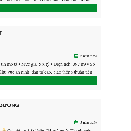
T
6 năm trước
ả • Mức giá: 5,x tỷ • Diện tích: 397 m² • Sổ
u vực an ninh, dân trí cao, giao thông thuận tiện
 DƯƠNG
5 năm trước
G
Giá chỉ từ: 1,8tỷ/căn (35 triệu/m2) Thanh toán