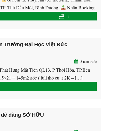
tâm TP. Thủ Dầu Một, Bình Dương.
Nhận Booking:
1
ên Trường Đại Học Việt Đức
n
5 năm trước
 Phát Hưng Mặt Tiền QL13, P Thới Hòa, TP.Bến
,5×21 = 145m2 góc ( full thổ cư .) 2K – […]
 dễ dàng SỞ HỮU