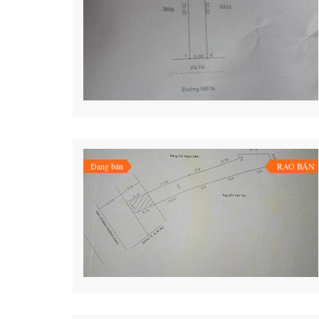
Đang bán
RAO BÁN