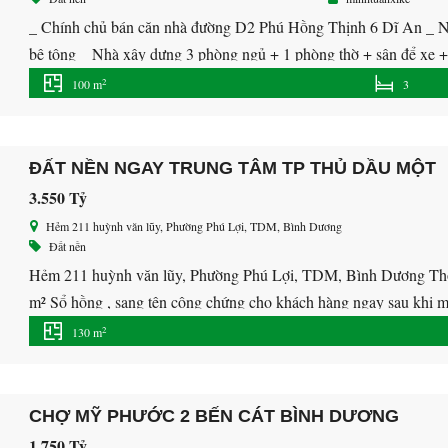
_ Chính chủ bán căn nhà đường D2 Phú Hồng Thịnh 6 Dĩ An _ Nhà
bê tông _ Nhà xây dựng 3 phòng ngủ + 1 phòng thờ + sân để xe 
2
100 m
3
ĐẤT NỀN NGAY TRUNG TÂM TP THỦ DẦU MỘT
3.550 Tỷ
Hẻm 211 huỳnh văn lũy, Phường Phú Lợi, TDM, Bình Dương
Đất nền
Hẻm 211 huỳnh văn lũy, Phường Phú Lợi, TDM, Bình Dương Thông 
m² Sổ hồng , sang tên công chứng cho khách hàng ngay sau khi m
ích: Chợ, siêu thị […]
2
130 m
CHỢ MỸ PHƯỚC 2 BẾN CÁT BÌNH DƯƠNG
1.750 Tỷ