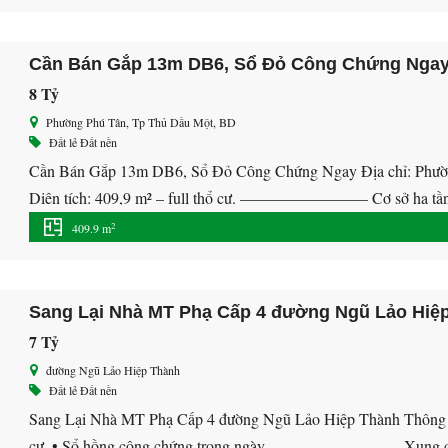
Cần Bán Gắp 13m DB6, Sổ Đỏ Công Chứng Nga
8 Tỷ
Phường Phú Tân, Tp Thủ Dầu Một, BD
Đất lẻ
Đất nền
Cần Bán Gắp 13m DB6, Sổ Đỏ Công Chứng Ngay Địa chỉ: Phường
Diện tích: 409,9 m² – full thổ cư. ———————— Cơ sở hạ tầng
). Tiện ích đẳng cấp tiêu chuẩn Quốc tế: […]
2
409.9 m
Sang Lại Nhà MT Phạ Cấp 4 đường Ngũ Lảo Hiệ
7 Tỷ
đường Ngũ Lảo Hiệp Thành
Đất lẻ
Đất nền
Sang Lại Nhà MT Phạ Cấp 4 đường Ngũ Lảo Hiệp Thành Thông tin 
cư. • Sổ hồng công chứng trong ngày. ———————— Xung quan