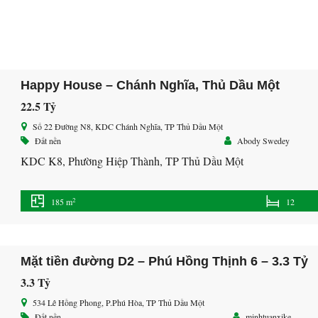
Happy House – Chánh Nghĩa, Thủ Dầu Một
22.5 Tỷ
Số 22 Đường N8, KDC Chánh Nghĩa, TP Thủ Dầu Một
Đất nền
Abody Swedey
KDC K8, Phường Hiệp Thành, TP Thủ Dầu Một
2
185 m
12
Mặt tiền đường D2 – Phú Hồng Thịnh 6 – 3.3 Tỷ
3.3 Tỷ
534 Lê Hồng Phong, P.Phú Hòa, TP Thủ Dầu Một
Đất nền
minhtuanxike