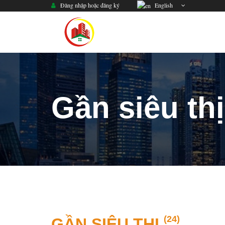
Đăng nhập hoặc đăng ký
English
Gần siêu thị
(24)
GẦN SIÊU THỊ