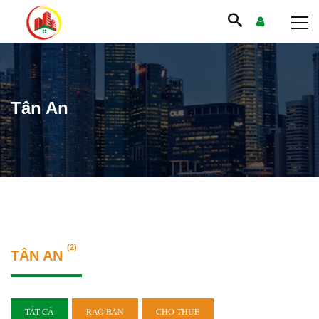
Tân An
(2)
TÂN AN
TẤT CẢ
RAO BÁN
CHO THUÊ