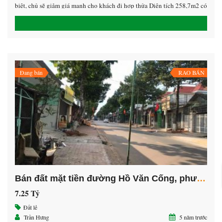
biệt, chủ sẽ giảm giá mạnh cho khách đi hợp thửa Diện tích 258,7m2 có
152m2 ODT Hướng Tây Nam Giá 7,x tỷ ( còn bớt giá làm sổ) LH
0938.532.572 Hưng giáp chủ
Đang bán
RAO BÁN
Bán đất mặt tiền đường Hồ Văn Cống, phường Tân An, Thủ Dầu Một, Bình Dương
7.25 Tỷ
Đất lẻ
Trần Hưng
5 năm trước