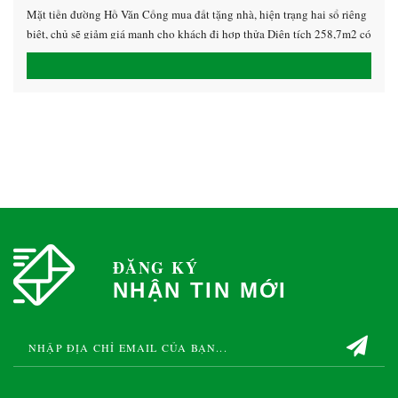
Mặt tiền đường Hồ Văn Cống mua đất tặng nhà, hiện trạng hai sổ riêng
biệt, chủ sẽ giảm giá mạnh cho khách đi hợp thửa Diện tích 258,7m2 có
152m2 ODT Hướng Tây Nam Giá 7,xxxtỷ ( còn bớt giá làm sổ) LH
0913.39.22.79 Hưng giáp chủ nguồn kín nhoa
ĐĂNG KÝ
NHẬN TIN MỚI