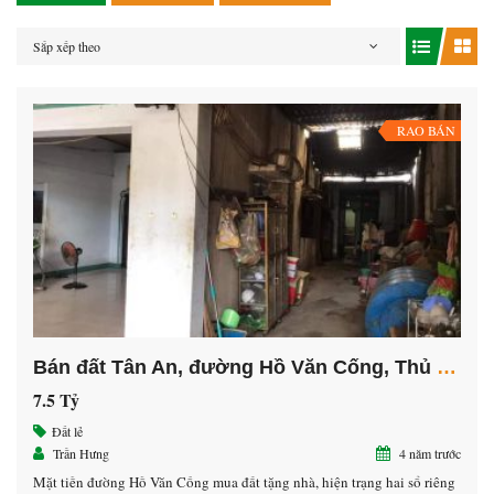
Sắp xếp theo
RAO BÁN
Bán đất Tân An, đường Hồ Văn Cống, Thủ Dầu Một Bình Dương
7.5 Tỷ
Đất lẻ
Trần Hưng
4 năm trước
Mặt tiền đường Hồ Văn Cống mua đất tặng nhà, hiện trạng hai sổ riêng