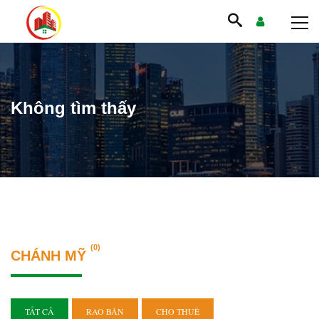
Không tìm thấy
(0)
CHÁNH MỸ
TẤT CẢ
RAO BÁN
CHO THUÊ