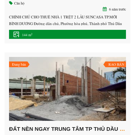
Căn hộ
6 năm trước
CHÍNH CHỦ CHO THUÊ NHÀ 1 TRỆT 2 LẦU SUNCASA TP.MỚI
BÌNH DƯƠNG Đường dân chủ, Phường hòa phú, Thành phố Thủ Dầu
Một, Bình Dương • 16 triệu/tháng • Diện tích: 144 m² • Vị trí : trung
2
144 m
tâm thành phố mới bình dương. Nhà gần KCN VSIP 2 , Sóng Thần 3,
Kim […]
Đang bán
RAO BÁN
ĐẤT NỀN NGAY TRUNG TÂM TP THỦ DẦU MỘT