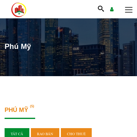
Phú Mỹ
(5)
PHÚ MỸ
TẤT CẢ
RAO BÁN
CHO THUÊ