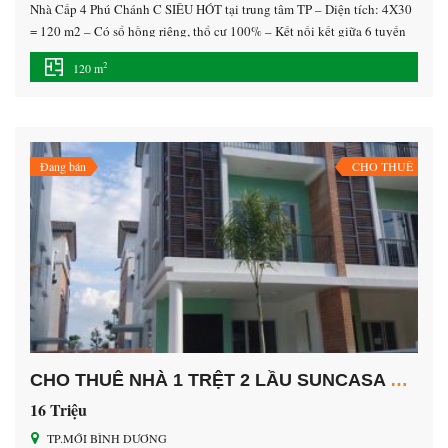
Nhà Cấp 4 Phú Chánh C SIÊU HÓT tại trung tâm TP – Diện tích: 4X30
= 120 m2 – Có sổ hồng riêng, thổ cư 100% – Kết nối kết giữa 6 tuyến
đường Tạo Lực… Cũng như các trường trung học Nguyễn Khuyến,
2
120 m
trường trung học Ngô Thời Nhiệm, Đại Học Quốc Tế […]
Đang bán
CHO THUÊ
CHO THUÊ NHÀ 1 TRỆT 2 LẦU SUNCASA TP.MỚI BÌNH DƯƠNG
16 Triệu
TP.MỚI BÌNH DƯƠNG