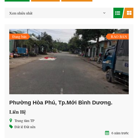
Xem nhiều nhất
Đang bán
RAO BÁN
Phường Hòa Phú, Tp.Mới Bình Dương.
Liên Hệ
Trung tâm TP
Đất lẻ
Đất nền
6 năm trước