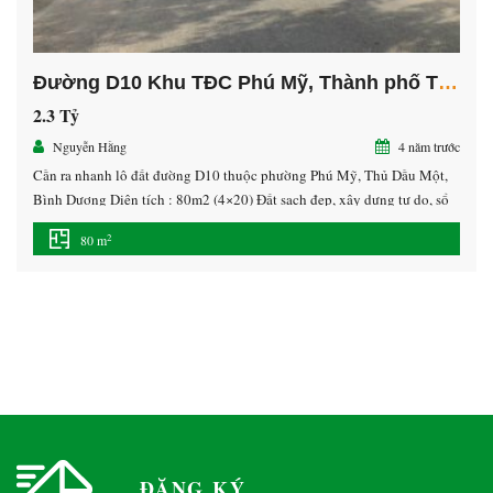
Đường D10 Khu TĐC Phú Mỹ, Thành phố Thủ Dầu Một, Bình Dương
2.3 Tỷ
Nguyễn Hằng
4 năm trước
Cần ra nhanh lô đất đường D10 thuộc phường Phú Mỹ, Thủ Dầu Một,
Bình Dương Diện tích : 80m2 (4×20) Đất sạch đẹp, xây dựng tự do, sổ
đỏ trao tay Cơ hội tốt để đầu tư
2
80 m
ĐĂNG KÝ