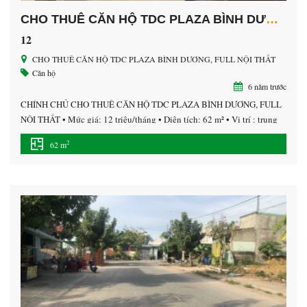
CHO THUÊ CĂN HỘ TDC PLAZA BÌNH DƯƠNG, FULL NỘI THẤT
12
CHO THUÊ CĂN HỘ TDC PLAZA BÌNH DƯƠNG, FULL NỘI THẤT
Căn hộ
6 năm trước
CHÍNH CHỦ CHO THUÊ CĂN HỘ TDC PLAZA BÌNH DƯƠNG, FULL
NỘI THẤT • Mức giá: 12 triệu/tháng • Diện tích: 62 m² • Vị trí : trung
tâm thành phố mới bình dương. Thông tin mô tả – Chính chủ cho thuê
2
62 m
căn hộ tầng 6 ( đầy đủ nội thất ) có 1 […]