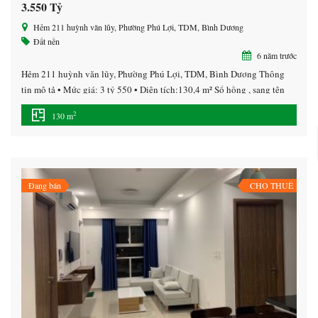
3.550 Tỷ
Hẻm 211 huỳnh văn lũy, Phường Phú Lợi, TDM, Bình Dương
Đất nền
6 năm trước
Hẻm 211 huỳnh văn lũy, Phường Phú Lợi, TDM, Bình Dương Thông
tin mô tả • Mức giá: 3 tỷ 550 • Diện tích:130,4 m² Sổ hồng , sang tên
công chứng cho khách hàng ngay sau khi mua. – Xây dựng tự do – Bán
2
130 m
kính 500m, đầy đủ tiện ích: Chợ, siêu thị […]
Đang bán
CHO THUÊ