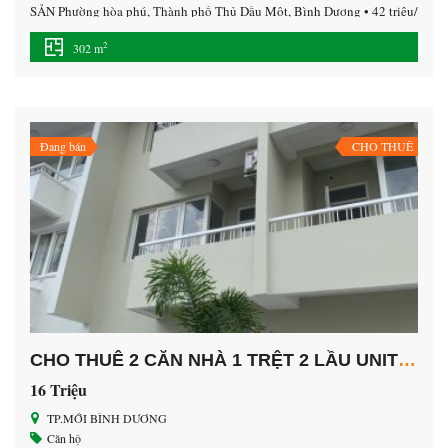
SẢN Phường hòa phú, Thành phố Thủ Dầu Một, Bình Dương • 42 triệu/
tháng • Diện tích sàn: 302 m² • Vị trí : trung tâm thành phố mới bình
2
302 m
dương. • Nhà 1 trệt 3 lầu • Khu vực đông […]
Đang bán
CHO THUÊ
CHO THUÊ 2 CĂN NHÀ 1 TRỆT 2 LẦU UNITOWN TP.MỚI BÌNH DƯƠNG
16 Triệu
TP.MỚI BÌNH DƯƠNG
Căn hộ