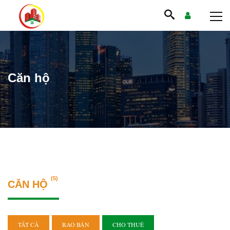
Căn hộ
(5)
CĂN HỘ
TẤT CẢ
RAO BÁN
CHO THUÊ