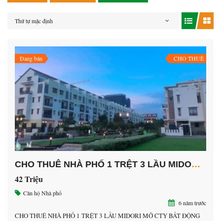
Thứ tự mặc định
Đang bán
CHO THUÊ
CHO THUÊ NHÀ PHỐ 1 TRỆT 3 LẦU MIDORI MỞ CTY BẤT ĐỘNG SẢN
42 Triệu
Căn hộ
Nhà phố
6 năm trước
CHO THUÊ NHÀ PHỐ 1 TRỆT 3 LẦU MIDORI MỞ CTY BẤT ĐỘNG