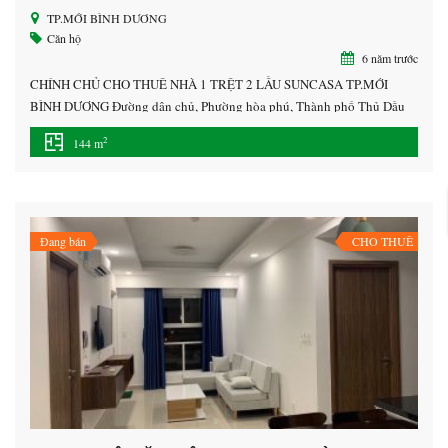
TP.MỚI BÌNH DƯƠNG
Căn hộ
6 năm trước
CHÍNH CHỦ CHO THUÊ NHÀ 1 TRỆT 2 LẦU SUNCASA TP.MỚI
BÌNH DƯƠNG Đường dân chủ, Phường hòa phú, Thành phố Thủ Dầu
Một, Bình Dương • 16 triệu/tháng • Diện tích: 144 m² • Vị trí : trung
2
144 m
tâm thành phố mới bình dương. Nhà gần KCN VSIP 2 , Sóng Thần 3,
Kim […]
Đang bán
CHO THUÊ