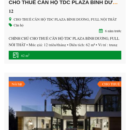
CHO THUÊ CĂN HỘ TDC PLAZA BÌNH DƯƠNG, FULL NỘI THẤT
12
CHO THUÊ CĂN HỘ TDC PLAZA BÌNH DƯƠNG, FULL NỘI THẤT
Căn hộ
6 năm trước
CHÍNH CHỦ CHO THUÊ CĂN HỘ TDC PLAZA BÌNH DƯƠNG, FULL
NỘI THẤT • Mức giá: 12 triệu/tháng • Diện tích: 62 m² • Vị trí : trung
tâm thành phố mới bình dương. Thông tin mô tả – Chính chủ cho thuê
2
62 m
căn hộ tầng 6 ( đầy đủ nội thất ) có 1 […]
Nổi bật
CHO THUÊ