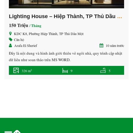
Lighting House – Hiệp Thành, TP Thủ Dầu Một
150 Triệu
/ Tháng
KDC K8, Phường Hiệp Thành, TP Thủ Dầu Một
Căn hộ
Arafa El Sherief
10 năm trước
Đây là nội dung và hình ảnh giới thiêu về ngôi nhà, quy trình cập nhật
dữ liệu như soạn thảo trên MS WORD.
2
326 m
9
5