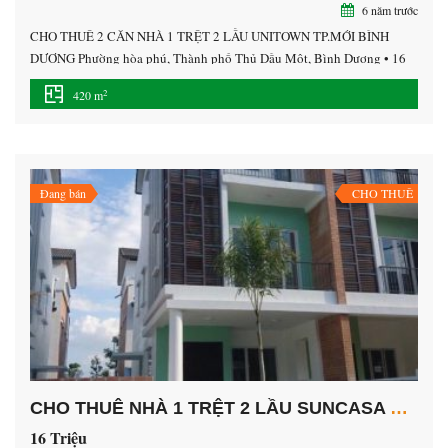
6 năm trước
CHO THUÊ 2 CĂN NHÀ 1 TRỆT 2 LẦU UNITOWN TP.MỚI BÌNH
DƯƠNG Phường hòa phú, Thành phố Thủ Dầu Một, Bình Dương • 16
triệu/ tháng/ căn • Diện tích sàn: 420 m² • Vị trí : trung tâm thành phố
2
420 m
mới bình dương. • Nhà 1 trệt 2 lầu 1 sân thượng, • […]
Đang bán
CHO THUÊ
CHO THUÊ NHÀ 1 TRỆT 2 LẦU SUNCASA TP.MỚI BÌNH DƯƠNG
16 Triệu