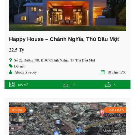
Happy House – Chánh Nghĩa, Thủ Dầu Một
22.5 Tỷ
Số 22 Đường N8, KDC Chánh Nghĩa, TP Thủ Dầu Một
Đất nền
Abody Swedey
10 năm trước
2
185 m
12
6
Nổi bật
RAO BÁN