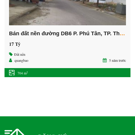
Bán đất nền đường DB6 P. Phú Tân, TP. Thủ Dầu Một
17 Tỷ
Đất nền
quangbao
5 năm trước
2
704 m