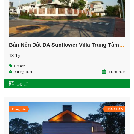
Bán Nền Đất DA Sunflower Villa Trung Tâm TP Mới Bình Dương
18 Tỷ
Đất nền
Vương Tuấn
4 năm trước
2
543 m
Đang bán
RAO BÁN