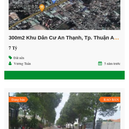
300m2 Khu Dân Cư An Thạnh, Tp. Thuận An, Bình Dương.
7 Tỷ
Đất nền
Vương Tuấn
5 năm trước
Đang bán
RAO BÁN