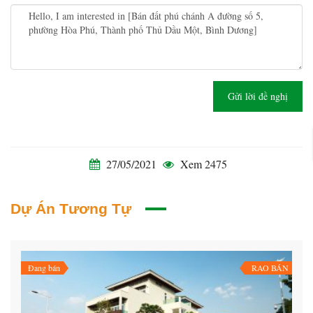
Gửi lời đề nghị
27/05/2021
Xem 2475
Dự Án Tương Tự
Đang bán
RAO BÁN