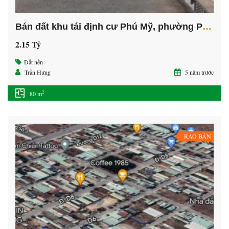
Bán đất khu tái định cư Phú Mỹ, phường Phú Tân, thành phố Thủ Dầu Một, tỉnh Bình Dương
2.15 Tỷ
Đất nền
Trần Hưng
5 năm trước
2
80 m
RAO BÁN