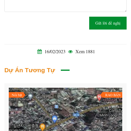
Gửi lời đề nghị
16/02/2023
Xem 1881
Dự Án Tương Tự
Nổi bật
RAO BÁN