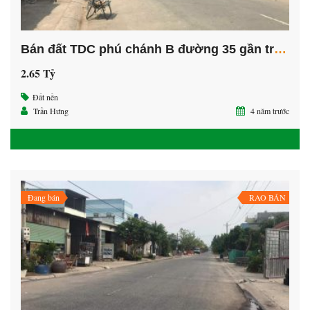
Bán đất TDC phú chánh B đường 35 gần trường học Nguyễn Khuyến, thành phô mới Bình Dương.
2.65 Tỷ
Đất nền
Trần Hưng
4 năm trước
Đang bán
RAO BÁN