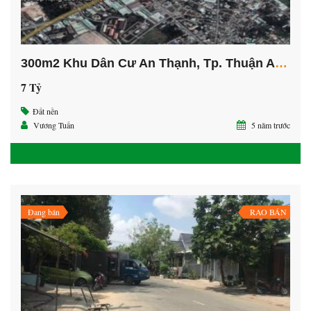
300m2 Khu Dân Cư An Thạnh, Tp. Thuận An, Bình Dương.
7 Tỷ
Đất nền
Vương Tuấn
5 năm trước
Đang bán
RAO BÁN