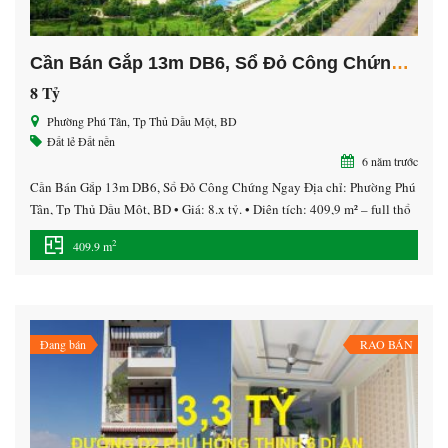
Cần Bán Gắp 13m DB6, Sổ Đỏ Công Chứng Ngay
8 Tỷ
Phường Phú Tân, Tp Thủ Dầu Một, BD
Đất lẻ
Đất nền
6 năm trước
Cần Bán Gắp 13m DB6, Sổ Đỏ Công Chứng Ngay Địa chỉ: Phường Phú
Tân, Tp Thủ Dầu Một, BD • Giá: 8.x tỷ. • Diện tích: 409,9 m² – full thổ
cư. ———————— Cơ sở hạ tầng hoàn chỉnh 100% (điện, đường,
2
409.9 m
cây xanh, nước… ). Tiện ích đẳng cấp tiêu chuẩn Quốc tế: […]
Đang bán
RAO BÁN