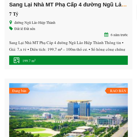
Sang Lại Nhà MT Phạ Cấp 4 đường Ngũ Lảo Hiệp Thành
7 Tỷ
đường Ngũ Lảo Hiệp Thành
Đất lẻ
Đất nền
6 năm trước
Sang Lại Nhà MT Phạ Cấp 4 đường Ngũ Lảo Hiệp Thành Thông tin •
Giá: 7,x tỷ • Diện tích: 199,7 m² – 100m thổ cư. • Sổ hồng công chứng
trong ngày. ———————— Xung quanh dân cư hiện hữu đông đúc.
2
199.7 m
Bán kính 500m, đầy đủ tiện ích: Chợ, siêu thị bách hóa […]
Đang bán
RAO BÁN