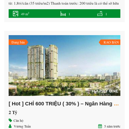
từ: 1,8tỷ/căn (35 triệu/m2) Thanh toán trước: 200 triệu là có thể sở hữu
ngay căn hộ cao cấp tại trung tâm TP. Thủ Dầu Một, Bình Dương.
2
49 m
1
1
Nhận Booking: 50 triệu/căn để ưu tiên chọn vị trí đẹp
Vị trí: Kế […]
Đang bán
RAO BÁN
[ Hot ] CHỈ 600 TRIỆU ( 30% ) – Ngân Hàng Hỗ Trợ 70% – Lãi Xuất 0% Tới 3 năm
2 Tỷ
Căn hộ
Vương Tuấn
5 năm trước