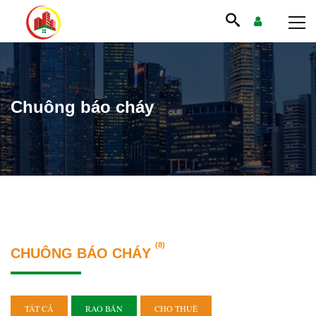
Chuông báo cháy
(8)
CHUÔNG BÁO CHÁY
TẤT CẢ
RAO BÁN
CHO THUÊ