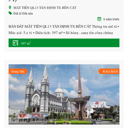
MẶT TIỀN QL13 TÂN ĐỊNH TX BẾN CÁT
Đất lẻ
Đất nền
6 năm trước
BÁN ĐẤT MẶT TIỀN QL13 TÂN ĐỊNH TX BẾN CÁT Thông tin mô tả •
Mức giá: 5,x tỷ • Diện tích: 397 m² • Sổ hồng , sang tên công chứng
cho khách hàng ngay sau khi mua. – Khu vực an ninh, dân trí cao, giao
2
397 m
thông thuận tiện dễ dàng di chuyển […]
Đang bán
RAO BÁN