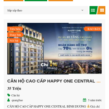
Sắp xếp theo
Tiêu biểu
RAO BÁN
Đang bán
Nổi bật
CĂN HỘ CAO CẤP HAPPY ONE CENTRAL BÌNH DƯƠNG
35 Triệu
Căn hộ
quangbao
5 năm trước
CĂN HỘ CAO CẤP HAPPY ONE CENTRAL BÌNH DƯƠNG
Giá chỉ