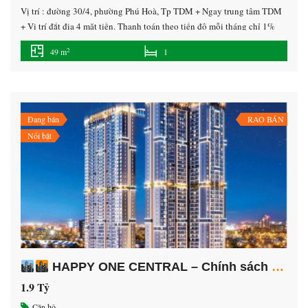
Vị trí : đường 30/4, phường Phú Hoà, Tp TDM + Ngay trung tâm TDM
+ Vị trí đắt địa 4 mặt tiền. Thanh toán theo tiến độ mỗi tháng chỉ 1%
cho đến khi nhận nhà. Hotline 0707.28.38.38 Phòng KD Các loại căn
2
49 m
1
hộ : Diện tích từ : 1PN (49m2) – 2Pn (68m2) […]
Đang bán
RAO BÁN
Nổi bật
HAPPY ONE CENTRAL – Chính sách VÀNG dễ dàng SỞ HỮU
1.9 Tỷ
Căn hộ