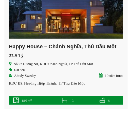
Happy House – Chánh Nghĩa, Thủ Dầu Một
22.5 Tỷ
Số 22 Đường N8, KDC Chánh Nghĩa, TP Thủ Dầu Một
Đất nền
Abody Swedey
10 năm trước
KDC K8, Phường Hiệp Thành, TP Thủ Dầu Một
2
185 m
12
6