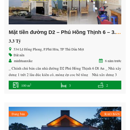
Mặt tiền đường D2 – Phú Hồng Thịnh 6 – 3.3 Tỷ
3.3 Tỷ
534 Lê Hồng Phong, P.Phú Hòa, TP Thủ Dầu Một
Đất nền
minhtuanxike
6 năm trước
_ Chính chủ bán căn nhà đường D2 Phú Hồng Thịnh 6 Dĩ An _ Nhà xây
dựng 1 trệt 2 lầu đúc kiên cố, móng ép cọc bê tông _ Nhà xây dựng 3
phòng ngủ + 1 phòng thờ + sân để xe + phòng khách + phòng bếp + sân
2
100 m
3
2
thượng rộng […]
Đang bán
RAO BÁN