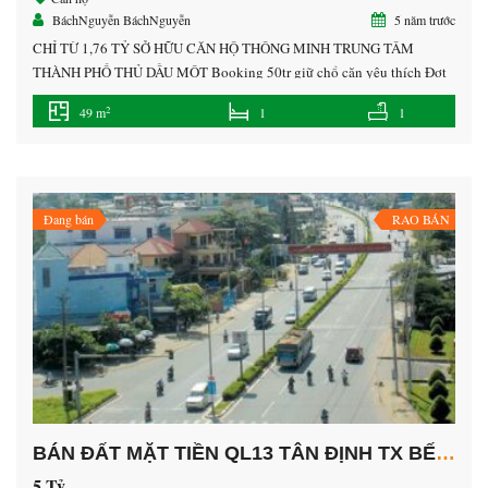
BáchNguyễn BáchNguyễn
5 năm trước
CHỈ TỪ 1,76 TỶ SỞ HỮU CĂN HỘ THÔNG MINH TRUNG TÂM
THÀNH PHỐ THỦ DẦU MỘT Booking 50tr giữ chổ căn yêu thích Đợt
1: sau 7 ngày chỉ thanh toán 10% Đợt 2: sau 45 ngày thanh toán 5%
2
49 m
1
1
Đợt 3: sau 30 ngày thanh toán 5% Và sau đó mỗi tháng chỉ […]
Đang bán
RAO BÁN
BÁN ĐẤT MẶT TIỀN QL13 TÂN ĐỊNH TX BẾN CÁT
5 Tỷ