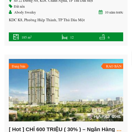
Số 22 Đường N8, KDC Chánh Nghĩa, TP Thủ Dầu Một
Đất nền
Abody Swedey
10 năm trước
KDC K8, Phường Hiệp Thành, TP Thủ Dầu Một
2
185 m
12
6
Đang bán
RAO BÁN
[ Hot ] CHỈ 600 TRIỆU ( 30% ) – Ngân Hàng Hỗ Trợ 70% – Lãi Xuất 0% Tới 3 năm