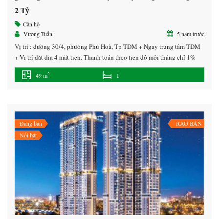
2 Tỷ
Căn hộ
Vương Tuấn
5 năm trước
Vị trí : đường 30/4, phường Phú Hoà, Tp TDM + Ngay trung tâm TDM
+ Vị trí đắt địa 4 mặt tiền. Thanh toán theo tiến độ mỗi tháng chỉ 1%
cho đến khi nhận nhà. Hotline 0707.28.38.38 Phòng KD Các loại căn
2
49 m
1
hộ : Diện tích từ : 1PN (49m2) – 2Pn (68m2) […]
Đang bán
RAO BÁN
Nổi bật