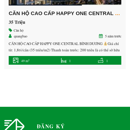
CĂN HỘ CAO CẤP HAPPY ONE CENTRAL BÌNH DƯƠNG
35 Triệu
Căn hộ
quangbao
5 năm trước
CĂN HỘ CAO CẤP HAPPY ONE CENTRAL BÌNH DƯƠNG
Giá chỉ
từ: 1,8tỷ/căn (35 triệu/m2) Thanh toán trước: 200 triệu là có thể sở hữu
ngay căn hộ cao cấp tại trung tâm TP. Thủ Dầu Một, Bình Dương.
2
49 m
1
1
Nhận Booking: 50 triệu/căn để ưu tiên chọn vị trí đẹp
Vị trí: Kế […]
ĐĂNG KÝ