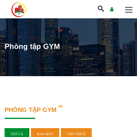
Phòng tập GYM
(6)
PHÒNG TẬP GYM
TẤT CẢ
RAO BÁN
CHO THUÊ