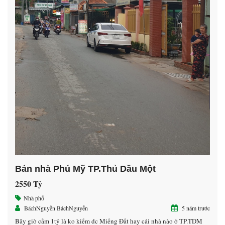
Bán nhà Phú Mỹ TP.Thủ Dầu Một
2550 Tỷ
Nhà phố
BáchNguyễn BáchNguyễn
5 năm trước
Bây giờ cầm 1tỷ là ko kiếm dc Miếng Đất hay cái nhà nào ở TP.TDM