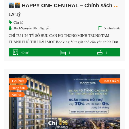
HAPPY ONE CENTRAL – Chính sách VÀNG dễ dàng SỞ HỮU
1.9 Tỷ
Căn hộ
BáchNguyễn BáchNguyễn
5 năm trước
CHỈ TỪ 1,76 TỶ SỞ HỮU CĂN HỘ THÔNG MINH TRUNG TÂM
THÀNH PHỐ THỦ DẦU MỘT Booking 50tr giữ chổ căn yêu thích Đợt
1: sau 7 ngày chỉ thanh toán 10% Đợt 2: sau 45 ngày thanh toán 5%
2
49 m
1
1
Đợt 3: sau 30 ngày thanh toán 5% Và sau đó mỗi tháng chỉ […]
Tiêu biểu
RAO BÁN
Đang bán
Nổi bật