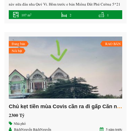
này nữa đâu nha Quý Vị. Hôm trước e bán Miếng Đất Phú Cường 5*21
mà giá đã 2tỷ rồi nha Quý vị… Hôm nay e giới thiệu Quý Vị Căn nhà
2
107 m
2
1
Phú Mỹ TP.TDM giá cũng hơi bị […]
Đang bán
RAO BÁN
Nổi bật
Chủ kẹt tiền mùa Covis cần ra đi gấp Căn nhà Thái Hòa, Tân Uyên, Dân đông kín mít
2300 Tỷ
Nhà phố
BáchNguyễn BáchNguyễn
5 năm trước