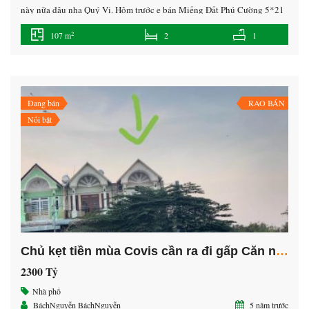
này nữa đâu nha Quý Vị. Hôm trước e bán Miếng Đất Phú Cường 5*21
mà giá đã 2tỷ rồi nha Quý vị… Hôm nay e giới thiệu Quý Vị Căn nhà
2
107 m
2
1
Phú Mỹ TP.TDM giá cũng hơi bị […]
Đang bán
RAO BÁN
Nổi bật
Chủ kẹt tiền mùa Covis cần ra đi gấp Căn nhà Thái Hòa, Tân Uyên, Dân đông kín mít
2300 Tỷ
Nhà phố
BáchNguyễn BáchNguyễn
5 năm trước