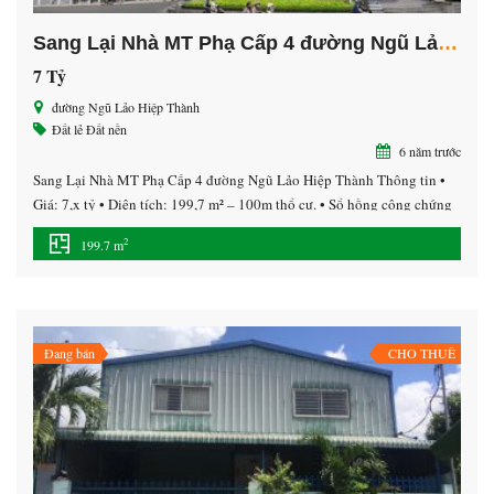
Sang Lại Nhà MT Phạ Cấp 4 đường Ngũ Lảo Hiệp Thành
7 Tỷ
đường Ngũ Lảo Hiệp Thành
Đất lẻ
Đất nền
6 năm trước
Sang Lại Nhà MT Phạ Cấp 4 đường Ngũ Lảo Hiệp Thành Thông tin •
Giá: 7,x tỷ • Diện tích: 199,7 m² – 100m thổ cư. • Sổ hồng công chứng
trong ngày. ———————— Xung quanh dân cư hiện hữu đông đúc.
2
199.7 m
Bán kính 500m, đầy đủ tiện ích: Chợ, siêu thị bách hóa […]
Đang bán
CHO THUÊ