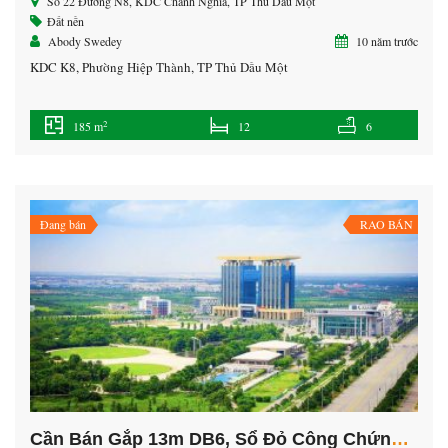
Số 22 Đường N8, KDC Chánh Nghĩa, TP Thủ Dầu Một
Đất nền
Abody Swedey
10 năm trước
KDC K8, Phường Hiệp Thành, TP Thủ Dầu Một
2
185 m
12
6
Đang bán
RAO BÁN
Cần Bán Gắp 13m DB6, Sổ Đỏ Công Chứng Ngay