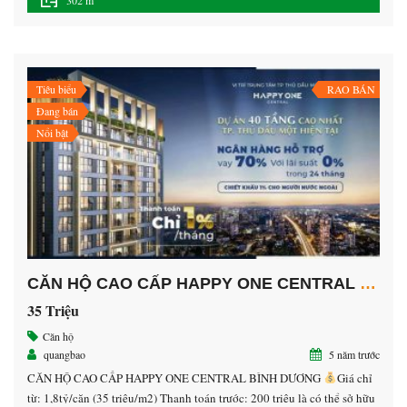
dương. • Nhà 1 trệt 3 lầu • Khu vực đông […]
Tiêu biểu
RAO BÁN
Đang bán
Nổi bật
CĂN HỘ CAO CẤP HAPPY ONE CENTRAL BÌNH DƯƠNG
35 Triệu
Căn hộ
quangbao
5 năm trước
CĂN HỘ CAO CẤP HAPPY ONE CENTRAL BÌNH DƯƠNG
Giá chỉ
từ: 1,8tỷ/căn (35 triệu/m2) Thanh toán trước: 200 triệu là có thể sở hữu