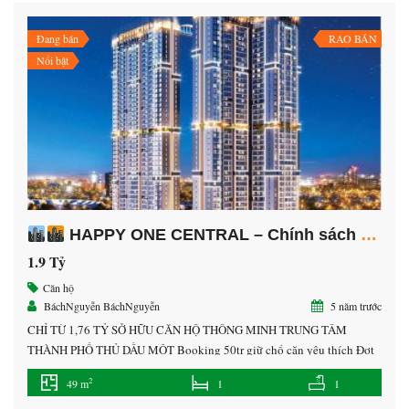
Đang bán
RAO BÁN
Nổi bật
HAPPY ONE CENTRAL – Chính sách VÀNG dễ dàng SỞ HỮU
1.9 Tỷ
Căn hộ
BáchNguyễn BáchNguyễn
5 năm trước
CHỈ TỪ 1,76 TỶ SỞ HỮU CĂN HỘ THÔNG MINH TRUNG TÂM
THÀNH PHỐ THỦ DẦU MỘT Booking 50tr giữ chổ căn yêu thích Đợt
1: sau 7 ngày chỉ thanh toán 10% Đợt 2: sau 45 ngày thanh toán 5%
2
49 m
1
1
Đợt 3: sau 30 ngày thanh toán 5% Và sau đó mỗi tháng chỉ […]