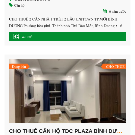
Căn hộ
6 năm trước
CHO THUÊ 2 CĂN NHÀ 1 TRỆT 2 LẦU UNITOWN TP.MỚI BÌNH
DƯƠNG Phường hòa phú, Thành phố Thủ Dầu Một, Bình Dương • 16
triệu/ tháng/ căn • Diện tích sàn: 420 m² • Vị trí : trung tâm thành phố
2
420 m
mới bình dương. • Nhà 1 trệt 2 lầu 1 sân thượng, • […]
Đang bán
CHO THUÊ
CHO THUÊ CĂN HỘ TDC PLAZA BÌNH DƯƠNG, FULL NỘI THẤT