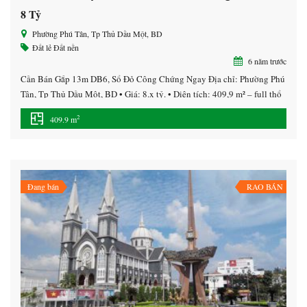
8 Tỷ
Phường Phú Tân, Tp Thủ Dầu Một, BD
Đất lẻ
Đất nền
6 năm trước
Cần Bán Gắp 13m DB6, Sổ Đỏ Công Chứng Ngay Địa chỉ: Phường Phú
Tân, Tp Thủ Dầu Một, BD • Giá: 8.x tỷ. • Diện tích: 409,9 m² – full thổ
cư. ———————— Cơ sở hạ tầng hoàn chỉnh 100% (điện, đường,
2
409.9 m
cây xanh, nước… ). Tiện ích đẳng cấp tiêu chuẩn Quốc tế: […]
Đang bán
RAO BÁN