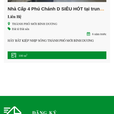
Nhà Cấp 4 Phú Chánh D SIÊU HÓT tại trung tâm TP
Liên Hệ
THÀNH PHỐ MỚI BÌNH DƯƠNG
Đất lẻ
Đất nền
6 năm trước
HÃY BẮT KIỆP NHỊP SỐNG THÀNH PHỐ MỚI BÌNH DƯƠNG
2
100 m
ĐĂNG KÝ