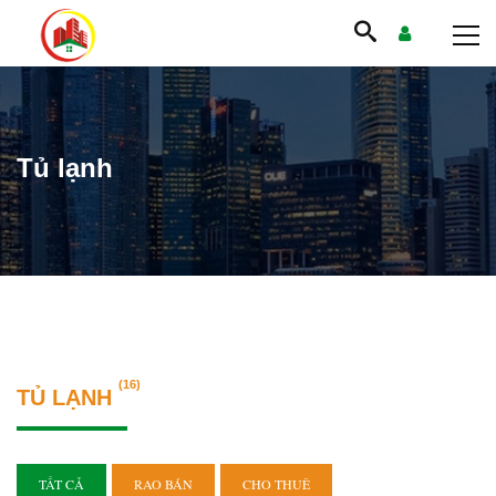
Tủ lạnh
(16)
TỦ LẠNH
TẤT CẢ
RAO BÁN
CHO THUÊ