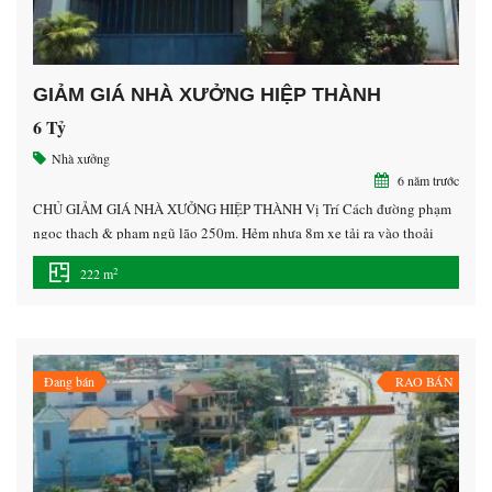
GIẢM GIÁ NHÀ XƯỞNG HIỆP THÀNH
6 Tỷ
Nhà xưởng
6 năm trước
CHỦ GIẢM GIÁ NHÀ XƯỞNG HIỆP THÀNH Vị Trí Cách đường phạm
ngọc thạch & phạm ngũ lão 250m. Hẻm nhựa 8m xe tải ra vào thoải
mái. ————— Diện tích: 10×22 = 222m2 – thổ cư 200m2 Pháp lý:
2
222 m
Sổ hồng, Công Chứng sang tên. Giá 6 tỷ Lh 0707.28.38.38 gặp
Mr.Trung xem xưởng.Xua […]
Đang bán
RAO BÁN