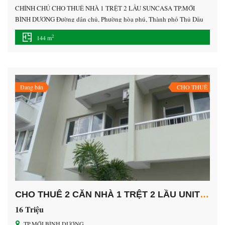
CHÍNH CHỦ CHO THUÊ NHÀ 1 TRỆT 2 LẦU SUNCASA TP.MỚI
BÌNH DƯƠNG Đường dân chủ, Phường hòa phú, Thành phố Thủ Dầu
Một, Bình Dương • 16 triệu/tháng • Diện tích: 144 m² • Vị trí : trung
2
144 m
tâm thành phố mới bình dương. Nhà gần KCN VSIP 2 , Sóng Thần 3,
Kim […]
Đang bán
CHO THUÊ
CHO THUÊ 2 CĂN NHÀ 1 TRỆT 2 LẦU UNITOWN TP.MỚI BÌNH DƯƠNG
16 Triệu
TP.MỚI BÌNH DƯƠNG