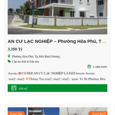
AN CƯ LẠC NGHIỆP – Phường Hòa Phú, Tp.Mới Bình Dương.
3.350 Tỷ
Phường Hòa Phú, Tp.Mới Bình Dương.
Căn hộ
Đất lẻ
Đất nền
6 năm trước
:boom:
CƠ HỘI AN CƯ LẠC NGHIỆP LÀ ĐÂY:boom::boom:
:star2::star2:
Thông Tin:star2::star2::star2: :gem: Vị Trí Phường Hòa
Phú, Tp.Mới Bình Dương.
Diện tích 100m2
Giá 3 tỷ 550 / công
2
100 m
chứng ra sổ.
Gọi ngay 094.119.3233 để chọn vị trí đẹp nhất.
—————————– :star2::star2:
Tiện Ích:star2::star2::star2:
Hạ tầng đã hoàn chỉnh đã có dân cư xây nhà, điện […]
Đang bán
RAO BÁN