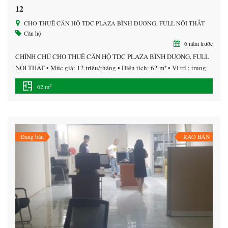
12
CHO THUÊ CĂN HỘ TDC PLAZA BÌNH DƯƠNG, FULL NỘI THẤT
Căn hộ
6 năm trước
CHÍNH CHỦ CHO THUÊ CĂN HỘ TDC PLAZA BÌNH DƯƠNG, FULL
NỘI THẤT • Mức giá: 12 triệu/tháng • Diện tích: 62 m² • Vị trí : trung
tâm thành phố mới bình dương. Thông tin mô tả – Chính chủ cho thuê
2
62 m
căn hộ tầng 6 ( đầy đủ nội thất ) có 1 […]
Đang bán
RAO BÁN