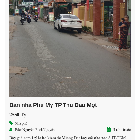
Bán nhà Phú Mỹ TP.Thủ Dầu Một
2550 Tỷ
Nhà phố
BáchNguyễn BáchNguyễn
5 năm trước
Bây giờ cầm 1tỷ là ko kiếm dc Miếng Đất hay cái nhà nào ở TP.TDM