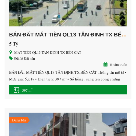
BÁN ĐẤT MẶT TIỀN QL13 TÂN ĐỊNH TX BẾN CÁT
5 Tỷ
MẶT TIỀN QL13 TÂN ĐỊNH TX BẾN CÁT
Đất lẻ
Đất nền
6 năm trước
BÁN ĐẤT MẶT TIỀN QL13 TÂN ĐỊNH TX BẾN CÁT Thông tin mô tả •
Mức giá: 5,x tỷ • Diện tích: 397 m² • Sổ hồng , sang tên công chứng
cho khách hàng ngay sau khi mua. – Khu vực an ninh, dân trí cao, giao
2
397 m
thông thuận tiện dễ dàng di chuyển […]
Đang bán