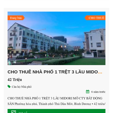
Đang bán
CHO THUÊ
CHO THUÊ NHÀ PHỐ 1 TRỆT 3 LẦU MIDORI MỞ CTY BẤT ĐỘNG SẢN
42 Triệu
Căn hộ
Nhà phố
6 năm trước
CHO THUÊ NHÀ PHỐ 1 TRỆT 3 LẦU MIDORI MỞ CTY BẤT ĐỘNG
SẢN Phường hòa phú, Thành phố Thủ Dầu Một, Bình Dương • 42 triệu/
tháng • Diện tích sàn: 302 m² • Vị trí : trung tâm thành phố mới bình
2
302 m