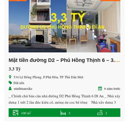
Mặt tiền đường D2 – Phú Hồng Thịnh 6 – 3.3 Tỷ
3.3 Tỷ
534 Lê Hồng Phong, P.Phú Hòa, TP Thủ Dầu Một
Đất nền
minhtuanxike
6 năm trước
_ Chính chủ bán căn nhà đường D2 Phú Hồng Thịnh 6 Dĩ An _ Nhà xây
dựng 1 trệt 2 lầu đúc kiên cố, móng ép cọc bê tông _ Nhà xây dựng 3
phòng ngủ + 1 phòng thờ + sân để xe + phòng khách + phòng bếp + sân
2
100 m
3
2
thượng rộng […]