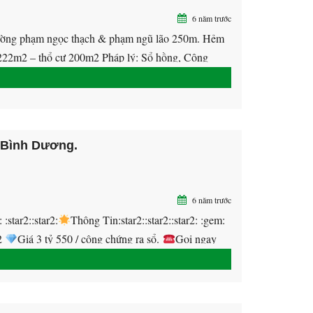
6 năm trước
phạm ngọc thạch & phạm ngũ lão 250m. Hẻm
22m2 – thổ cư 200m2 Pháp lý: Sổ hồng, Công
xưởng.Xua […]
 Bình Dương.
6 năm trước
ar2::star2:
Thông Tin:star2::star2::star2: :gem:
2
Giá 3 tỷ 550 / công chứng ra sổ.
Gọi ngay
::star2:
Tiện Ích:star2::star2::star2:
Hạ tầng đã