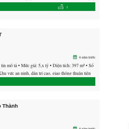
1
T
6 năm trước
ả • Mức giá: 5,x tỷ • Diện tích: 397 m² • Sổ
u vực an ninh, dân trí cao, giao thông thuận tiện
p Thành
6 năm trước