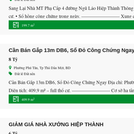
Sang Lại Nhà MT Phạ Cấp 4 đường Ngũ Lảo Hiệp Thành Thông tin 
cư. • Sổ hồng công chứng trong ngày. ———————— Xung quan
đầy đủ tiện ích: Chợ, siêu thị bách hóa […]
2
199.7 m
Cần Bán Gắp 13m DB6, Sổ Đỏ Công Chứng Nga
8 Tỷ
Phường Phú Tân, Tp Thủ Dầu Một, BD
Đất lẻ
Đất nền
Cần Bán Gắp 13m DB6, Sổ Đỏ Công Chứng Ngay Địa chỉ: Phường
Diện tích: 409,9 m² – full thổ cư. ———————— Cơ sở hạ tầng
). Tiện ích đẳng cấp tiêu chuẩn Quốc tế: […]
2
409.9 m
GIẢM GIÁ NHÀ XƯỞNG HIỆP THÀNH
6 Tỷ