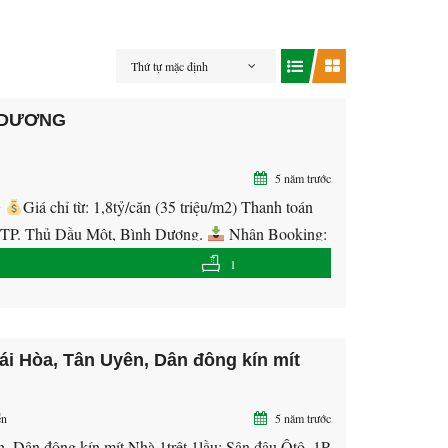
Thứ tự mặc định
 DƯƠNG
5 năm trước
G
Giá chỉ từ: 1,8tỷ/căn (35 triệu/m2) Thanh toán
tâm TP. Thủ Dầu Một, Bình Dương.
Nhận Booking:
1
ái Hòa, Tân Uyên, Dân đông kín mít
ễn
5 năm trước
, Dân đông kín mít Nhà 1trệt 1lầu: Sân đậu Ôtô, 1P