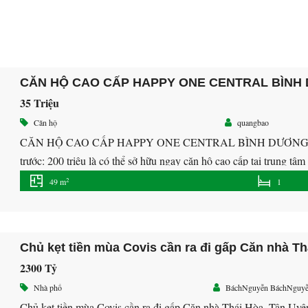
CĂN HỘ CAO CẤP HAPPY ONE CENTRAL BÌNH
35 Triệu
Căn hộ
quangbao
CĂN HỘ CAO CẤP HAPPY ONE CENTRAL BÌNH DƯƠN
trước: 200 triệu là có thể sở hữu ngay căn hộ cao cấp tại trung 
50 triệu/căn để ưu tiên chọn vị trí đẹp
Vị trí: Kế […]
2
49 m
1
Chủ kẹt tiền mùa Covis cần ra đi gấp Căn nhà Th
2300 Tỷ
Nhà phố
BáchNguyễn BáchNguy
Chủ kẹt tiền mùa Covis cần ra đi gấp Căn nhà Thái Hòa, Tân Uyên