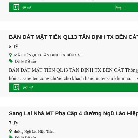
thanh toán 5% Và sau đó mỗi tháng chỉ […]
2
49 m
1
BÁN ĐẤT MẶT TIỀN QL13 TÂN ĐỊNH TX BẾN CÁ
5 Tỷ
MẶT TIỀN QL13 TÂN ĐỊNH TX BẾN CÁT
Đất lẻ
Đất nền
BÁN ĐẤT MẶT TIỀN QL13 TÂN ĐỊNH TX BẾN CÁT Thông tin mô t
hồng , sang tên công chứng cho khách hàng ngay sau khi mua. – Kh
dễ dàng di chuyển […]
2
397 m
Sang Lại Nhà MT Phạ Cấp 4 đường Ngũ Lảo Hiệ
7 Tỷ
đường Ngũ Lảo Hiệp Thành
Đất lẻ
Đất nền