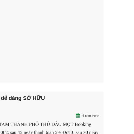
 dễ dàng SỞ HỮU
5 năm trước
 TÂM THÀNH PHỐ THỦ DẦU MỘT Booking
Đợt 2: sau 45 ngày thanh toán 5% Đợt 3: sau 30 ngày