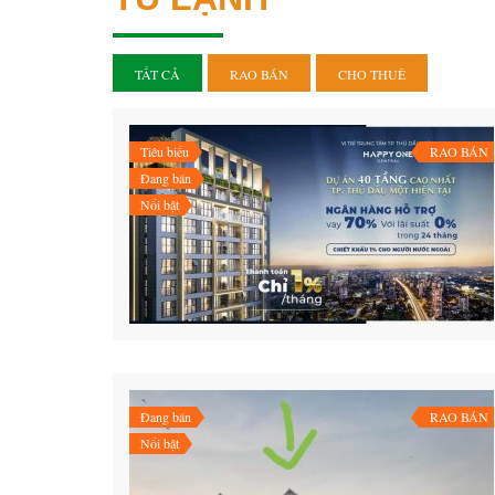
TẤT CẢ
RAO BÁN
CHO THUÊ
Tiêu biểu
RAO BÁN
Đang bán
Nổi bật
Đang bán
RAO BÁN
Nổi bật