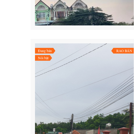
Đang bán
RAO BÁN
Nổi bật