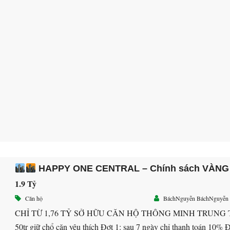
HAPPY ONE CENTRAL – Chính sách VÀNG
1.9 Tỷ
Căn hộ
BáchNguyễn BáchNguyễn
CHỈ TỪ 1,76 TỶ SỞ HỮU CĂN HỘ THÔNG MINH TRUNG
50tr giữ chổ căn yêu thích Đợt 1: sau 7 ngày chỉ thanh toán 10% 