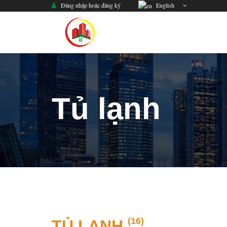
Đăng nhập hoặc đăng ký
English
Tủ lạnh
(16)
TỦ LẠNH