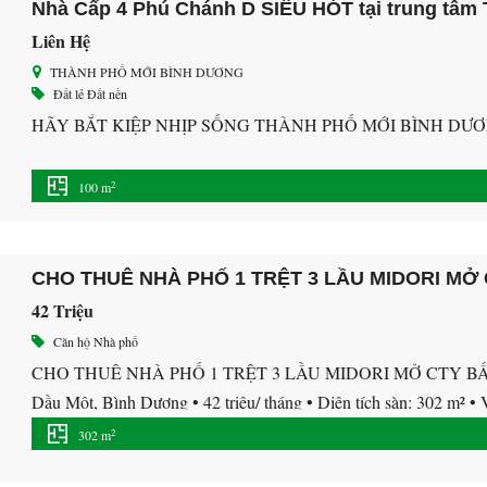
Nhà Cấp 4 Phú Chánh D SIÊU HÓT tại trung tâm
Liên Hệ
THÀNH PHỐ MỚI BÌNH DƯƠNG
Đất lẻ
Đất nền
HÃY BẮT KIỆP NHỊP SỐNG THÀNH PHỐ MỚI BÌNH DƯ
2
100 m
CHO THUÊ NHÀ PHỐ 1 TRỆT 3 LẦU MIDORI MỞ
42 Triệu
Căn hộ
Nhà phố
CHO THUÊ NHÀ PHỐ 1 TRỆT 3 LẦU MIDORI MỞ CTY BẤT Đ
Dầu Một, Bình Dương • 42 triệu/ tháng • Diện tích sàn: 302 m² • V
trệt 3 lầu • Khu vực đông […]
2
302 m