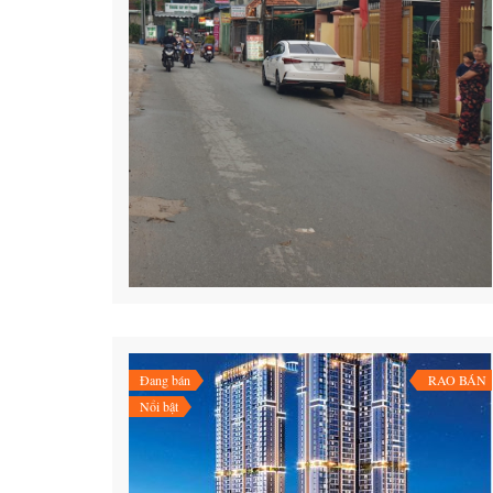
Đang bán
RAO BÁN
Nổi bật