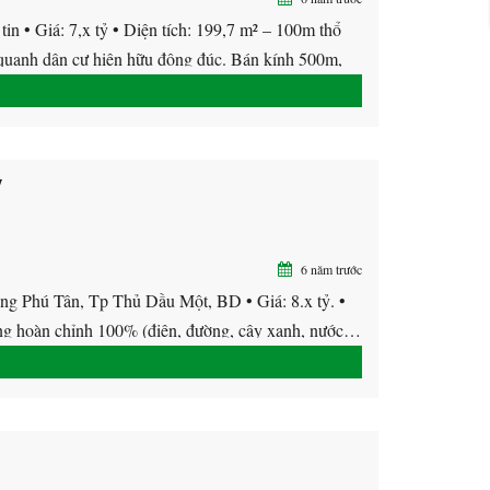
• Giá: 7,x tỷ • Diện tích: 199,7 m² – 100m thổ
h dân cư hiện hữu đông đúc. Bán kính 500m,
y
6 năm trước
 Phú Tân, Tp Thủ Dầu Một, BD • Giá: 8.x tỷ. •
 hoàn chỉnh 100% (điện, đường, cây xanh, nước…