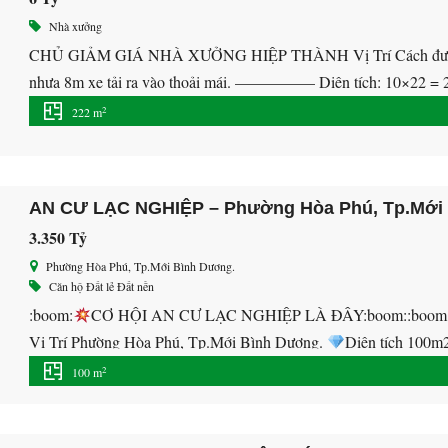
Nhà xưởng
CHỦ GIẢM GIÁ NHÀ XƯỞNG HIỆP THÀNH Vị Trí Cách đường 
nhựa 8m xe tải ra vào thoải mái. ————— Diện tích: 10×22 = 2
Chứng sang tên. Giá 6 tỷ Lh 0707.28.38.38 gặp Mr.Trung xem 
2
222 m
AN CƯ LẠC NGHIỆP – Phường Hòa Phú, Tp.Mới
3.350 Tỷ
Phường Hòa Phú, Tp.Mới Bình Dương.
Căn hộ
Đất lẻ
Đất nền
:boom:
CƠ HỘI AN CƯ LẠC NGHIỆP LÀ ĐÂY:boom::boom: :st
Vị Trí Phường Hòa Phú, Tp.Mới Bình Dương.
Diện tích 100m
094.119.3233 để chọn vị trí đẹp nhất. —————————– :star2
2
100 m
hoàn chỉnh đã có dân cư xây nhà, điện […]