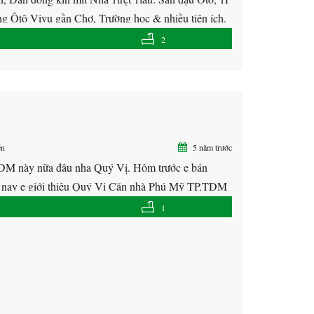
ng Ôtô Vivu gần Chợ, Trường học & nhiều tiện ích.
2
ễn
5 năm trước
.TDM này nữa đâu nha Quý Vị. Hôm trước e bán
 nay e giới thiệu Quý Vị Căn nhà Phú Mỹ TP.TDM
1